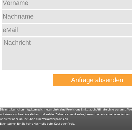
Die mit Sternchen (*) gekennzeichneten Links sind Provisions-Links, auch Affiliate-Links genannt. We
auf einen solchen Link klicken und auf der Zielseite etwas kaufen, bekommen wir vom betreffenden
Anbieter oder Online-Shop eine Vermittlerprovision.
Es entstehen für Sie keine Nachteile beim Kauf oder Preis.