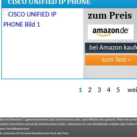
CISCO UNIFIED IP PHONE
zum Preis
1
2
3
4
5
wei
Die mit Sternchen (*) gekennzeichneten Links sind Provisions-Links, auch Affiliate-Links genannt. Wenn Sie auf e
solchen Link klicken und auf der Zielseite etwas kaufen, bekommen wir vom betreffenden Anbieter oder Online-
eine Vermittlerprovision.
Es entstehen für Sie keine Nachteile beim Kauf oder Preis.