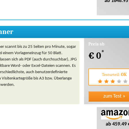
ab 1648.95
nner
Preis ab
er scannt bis zu 25 Seiten pro Minute, sogar
*
€ 0
ei einem Vorlageneinzug für 50 Blatt.
assen sich als PDF (auch durchsuchbar), JPG
itbare Word- oder Excel-Dateien scannen. Es
schiedlichste, auch benutzerdefinierte
Testurteil:
OK
 Visitenkartegröße bis A3 bzw. Überlange
 werden.
ab 459.49 