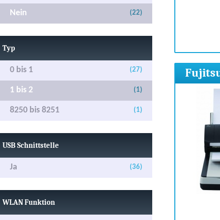
Nein
(22)
Typ
0 bis 1
Fujit
(27)
1 bis 2
(1)
8250 bis 8251
(1)
USB Schnittstelle
Ja
(36)
WLAN Funktion