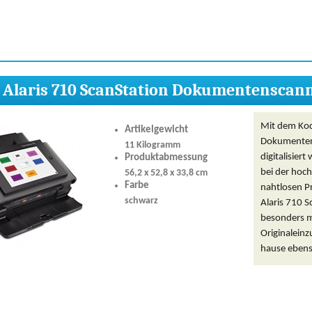
 Alaris 710 ScanStation Dokumentenscan
Mit dem Kod
Artikelgewicht
Dokumentens
11 Kilogramm
digitalisier
Produktabmessung
bei der hoch
56,2 x 52,8 x 33,8 cm
Farbe
nahtlosen P
schwarz
Alaris 710 
besonders m
Originaleinz
hause ebens