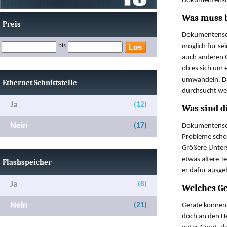
Dokumentensca
Was muss b
Preis
Dokumentenscan
bis
möglich für se
auch anderen G
ob es sich um 
umwandeln. Dam
Ethernet Schnittstelle
durchsucht werd
Ja
(12)
Was sind 
Nein
(17)
Dokumentenscan
Probleme schon
Größere Unters
etwas ältere T
Flashspeicher
er dafür ausg
Ja
(8)
Welches Ge
Nein
(21)
Geräte können 
doch an den He