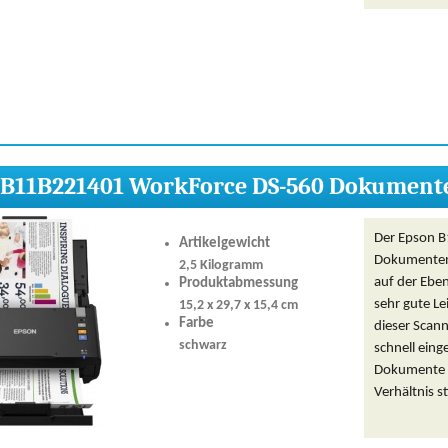
 B11B221401 WorkForce DS-560 Dokument
Der Epson 
Artikelgewicht
Dokumentens
2,5 Kilogramm
auf der Eben
Produktabmessung
sehr gute Le
15,2 x 29,7 x 15,4 cm
Farbe
dieser Scan
schwarz
schnell ein
Dokumente gu
Verhältnis s