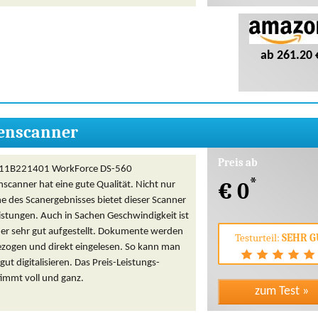
ab 261.20 
enscanner
Preis ab
B11B221401 WorkForce DS-560
*
€ 0
canner hat eine gute Qualität. Nicht nur
e des Scanergebnisses bietet dieser Scanner
istungen. Auch in Sachen Geschwindigkeit ist
ner sehr gut aufgestellt. Dokumente werden
Testurteil:
SEHR G
gezogen und direkt eingelesen. So kann man
t digitalisieren. Das Preis-Leistungs-
timmt voll und ganz.