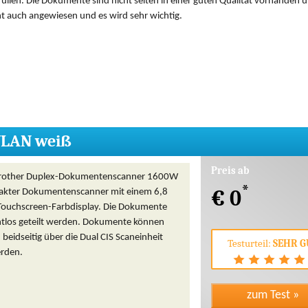
füllen. Die Dokumente sind nicht selten in einer guten Qualität vorhanden 
ht auch angewiesen und es wird sehr wichtig.
WLAN weiß
Preis ab
Brother Duplex-Dokumentenscanner 1600W
*
€ 0
pakter Dokumentenscanner mit einem 6,8
Touchscreen-Farbdisplay. Die Dokumente
tlos geteilt werden. Dokumente können
beidseitig über die Dual CIS Scaneinheit
Testurteil:
SEHR G
rden.