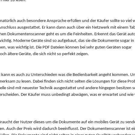
hier zu lesen.
türlich auch besondere Ansprüche erfüllen und der Käufer sollte so viel 
schluss ausgestattet. Er kann dann auch über ein Netzwerk mit einem Tab
chen Dokumentenscanner geht es um die Feinheiten. Erkennt das Gerät aut
wichtig. Moderne Geräte sind so aufgebaut, das sie die Dokumente sogar in
, was wichtig ist. Die PDF Dateien können bei sehr guten Geräten sogar
ch ältere Geräte, die sich nicht so perfekt zeigen.
el kann es auch zu Unterschieden was die Bedienbarkeit angeht kommen. Um
rksam zu lesen. Dabei finden sich nicht selten die Lösungen für diese Pro
elle sind mit neuester Technik ausgestattet und andere hingegen besitzen 
terscheiden. Der Käufer muss unbedingt abwägen, was er erwartet und wie v
raucht der Nutzer dieses um die Dokumente auf ein mobiles Gerät zu send
ken. Auch der Preis wird dadurch beeinflusst. Der Dokumentenscanner ist ei