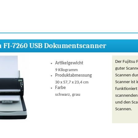
su FI-7260 USB Dokumentscanner
Der Fujitsu
Artikelgewicht
guter Scann
9 Kilogramm
Scannen dur
Produktabmessung
Scanner ist
30 x 57,7 x 23,4 cm
Farbe
funktioniert
schwarz, grau
scannenden 
und den Sca
Scannen.