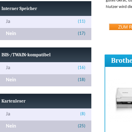
gutes Gerät, d
Nutzer wird di
Interner Speicher
Ja
(11)
Nein
(17)
ISIS-/TWAIN-kompatibel
Broth
Ja
(16)
Nein
(18)
Kartenleser
Ja
(8)
Nein
(25)