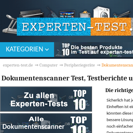
KATEGORIEN
experten-test.de
⇒
Computer
⇒
Peripheriegeräte
⇒
Dokumentenscan
Dokumentenscanner Test, Testberichte 
Die richti
Sicherlich hat
Einheften ist 
könnten diese 
bessere Lösung
noch einfacher