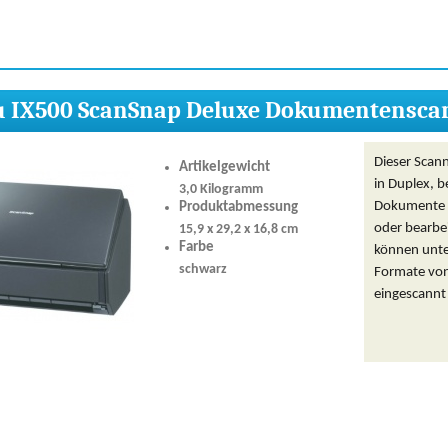
su IX500 ScanSnap Deluxe Dokumentensca
Dieser Scann
Artikelgewicht
in Duplex, b
3,0 Kilogramm
Dokumente l
Produktabmessung
oder bearbe
15,9 x 29,2 x 16,8 cm
Farbe
können unter
schwarz
Formate von
eingescannt