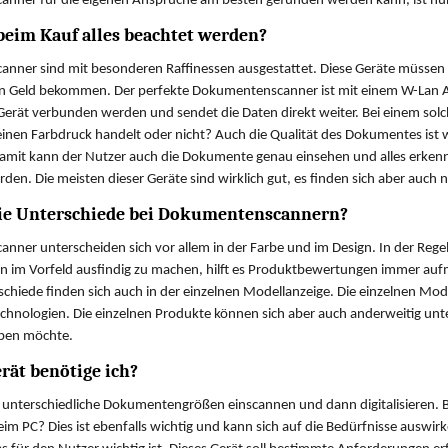
nner für die eigenen Ansprüche am besten gefunden werden kann, ist nun 
eim Kauf alles beachtet werden?
ner sind mit besonderen Raffinessen ausgestattet. Diese Geräte müssen na
in Geld bekommen. Der perfekte Dokumentenscanner ist mit einem W-Lan An
erät verbunden werden und sendet die Daten direkt weiter. Bei einem sol
einen Farbdruck handelt oder nicht? Auch die Qualität des Dokumentes ist 
it kann der Nutzer auch die Dokumente genau einsehen und alles erkennen
en. Die meisten dieser Geräte sind wirklich gut, es finden sich aber auch no
die Unterschiede bei Dokumentenscannern?
ner unterscheiden sich vor allem in der Farbe und im Design. In der Reg
 im Vorfeld ausfindig zu machen, hilft es Produktbewertungen immer aufme
chiede finden sich auch in der einzelnen Modellanzeige. Die einzelnen Mod
echnologien. Die einzelnen Produkte können sich aber auch anderweitig un
eben möchte.
rät benötige ich?
unterschiedliche Dokumentengrößen einscannen und dann digitalisieren. B
im PC? Dies ist ebenfalls wichtig und kann sich auf die Bedürfnisse auswir