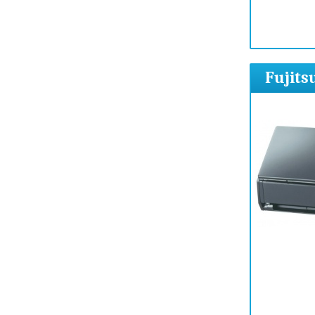
Fujit