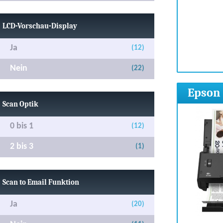
LCD-Vorschau-Display
Ja
(12)
Nein
(22)
Epson
Scan Optik
0 bis 1
(12)
2 bis 3
(1)
Scan to Email Funktion
Ja
(20)