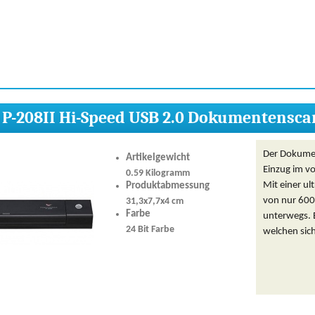
P-208II Hi-Speed USB 2.0 Dokumentensc
Der Dokumen
Artikelgewicht
Einzug im v
0.59 Kilogramm
Mit einer ul
Produktabmessung
von nur 600
31,3x7,7x4 cm
Farbe
unterwegs. E
24 Bit Farbe
welchen sich