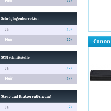
Nein
(11)
Schräglagenkorrektur
Ja
(18)
Nein
(16)
Canon 
SCSI Schnittstelle
Ja
(12)
Nein
(17)
Staub und Kratzerentfernung
Ja
(7)