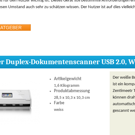
as für den Nutzer wichtig ist. Dieses Gerät soll bestimmte Anforderungen er
esen Umstand auch sehr zu schätzen wissen. Der Nutzer ist auf dies vielleic
er Duplex-Dokumentenscanner USB 2.0, 
Der weiße 
Artikelgewicht
ist ein kom
1,6 Kilogramm
Zentimeetr 
Produktabmessung
können drah
28,5 x 10,3 x 10,3 cm
Farbe
automatisch 
weiss
gescannt we