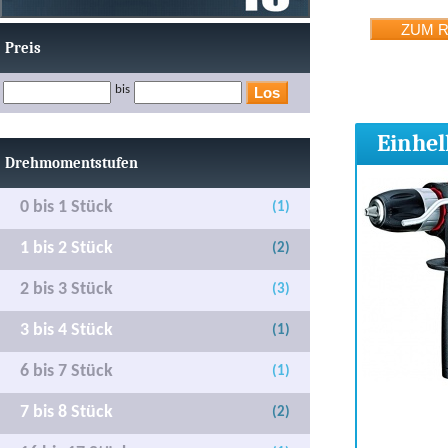
Preis
bis
Einhel
Drehmomentstufen
0 bis 1 Stück
(1)
1 bis 2 Stück
(2)
2 bis 3 Stück
(3)
3 bis 4 Stück
(1)
6 bis 7 Stück
(1)
7 bis 8 Stück
(2)