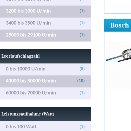
3200 bis 3300 U/min
(1)
3400 bis 3500 U/min
(1)
Bosch 
29000 bis 29100 U/min
(1)
Leerlaufschlagzahl
0 bis 10000 U/min
(8)
40000 bis 50000 U/min
(10)
60000 bis 70000 U/min
(1)
Leistungsaufnahme (Watt)
0 bis 100 Watt
(1)