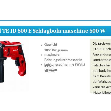
l TE ID 500 E Schlagbohrmaschine 500 W
Die preiswer
Gewicht
ID 500 E Sc
2000 Kilogramm
Anwendung i
maximaler
komfortable
Bohrungsdurchmesser in
Leistungsaufnahme (Watt)
rutschsicher
Beton
500 Watt
qualitativ h
10 mm
dem Benutze
der Werkzeug
kann die Arb
Materialbes