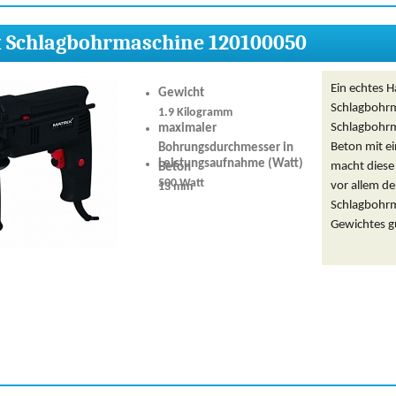
x Schlagbohrmaschine 120100050
Ein echtes 
Gewicht
Schlagbohrm
1.9 Kilogramm
Schlagbohrm
maximaler
Beton mit ei
Bohrungsdurchmesser in
Leistungsaufnahme (Watt)
macht diese
Beton
500 Watt
vor allem de
13 mm
Schlagbohrm
Gewichtes g