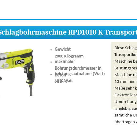
Schlagbohrmaschine RPD1010 K Transport
Diese Schla
Gewicht
Trasnportkoff
2000 Kilogramm
Maschine bes
maximaler
Leistungsres
Bohrungsdurchmesser in
Leistungsaufnahme (Watt)
Maschine ni
Beton
1010 Watt
13 mm nimmt
20 mm
Maße sehr kr
Elektronik s
Umdrehungsz
langlebig au
sämtliche U
übertragen 