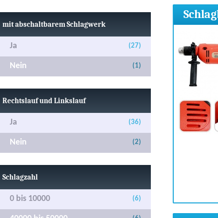
Schlag
mit abschaltbarem Schlagwerk
Ja
(27)
Nein
(1)
Rechtslauf und Linkslauf
Ja
(36)
Nein
(2)
Schlagzahl
0 bis 10000
(6)