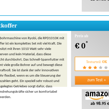
koffer
Preis ab
gbohrmaschine von Ryobi, die RPD1010K mit
*
€ 0
er ist ein komplettes Set mit viel Kraft. Die
itzt mit ihren 1010 Watt sehr viele
erven und kein Material, dass diese
cht durchbohrt. Das Schnell-Spannfutter mit
Testurteil:
OK
 viele große Bohrer auf und bewegt diese
aftvoll. Sie ist dank der sehr innovativen
ehr flexibel, wenn es um die Steuerung der
ahlen geht. Ein speziell sehr robust und
sgelegtes Getriebes sorgt dafür, dass
mdrehungskräfte sicher un komfortabel
werden.
ab 98.95 