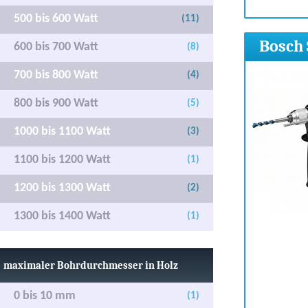
500 bis 600 Watt
(11)
Bosch 
600 bis 700 Watt
(8)
700 bis 800 Watt
(4)
800 bis 900 Watt
(5)
1000 bis 1100 Watt
(3)
1100 bis 1200 Watt
(1)
1200 bis 1300 Watt
(2)
1300 bis 1400 Watt
(1)
maximaler Bohrdurchmesser in Holz
0 bis 10 mm
(1)