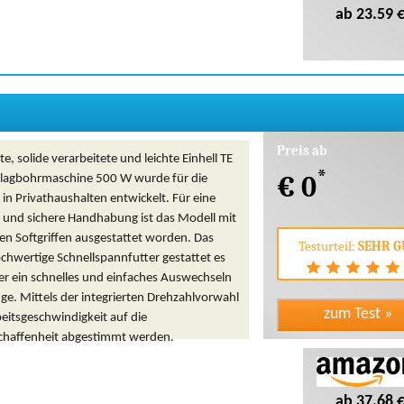
ab 23.59 
Preis ab
te, solide verarbeitete und leichte Einhell TE
*
€ 0
hlagbohrmaschine 500 W wurde für die
n Privathaushalten entwickelt. Für eine
 und sichere Handhabung ist das Modell mit
en Softgriffen ausgestattet worden. Das
Testurteil:
SEHR G
ochwertige Schnellspannfutter gestattet es
r ein schnelles und einfaches Auswechseln
e. Mittels der integrierten Drehzahlvorwahl
eitsgeschwindigkeit auf die
chaffenheit abgestimmt werden.
ab 37.68 