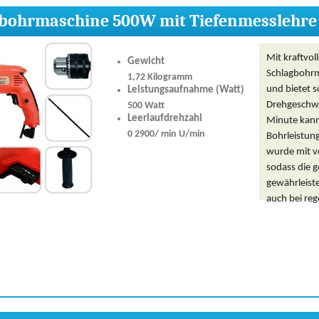
bohrmaschine 500W mit Tiefenmesslehre
Mit kraftvol
Gewicht
Schlagbohrm
1,72 Kilogramm
und bietet s
Leistungsaufnahme (Watt)
Drehgeschwi
500 Watt
Leerlaufdrehzahl
Minute kann
0 2900/ min U/min
Bohrleistun
wurde mit ve
sodass die 
gewährleiste
auch bei reg