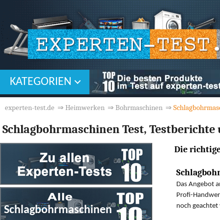
KATEGORIEN
experten-test.de
⇒
Heimwerken
⇒
Bohrmaschinen
⇒
Schlagbohrmas
Schlagbohrmaschinen Test, Testbericht
Die richti
Schlagbohr
Das Angebot an
Profi-Handwerk
noch geachtet