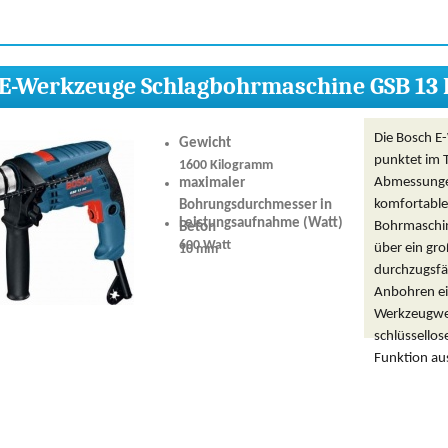
E-Werkzeuge Schlagbohrmaschine GSB 13 
Die Bosch E
Gewicht
punktet im 
1600 Kilogramm
Abmessungen
maximaler
komfortable
Bohrungsdurchmesser in
Leistungsaufnahme (Watt)
Bohrmaschine
Beton
600 Watt
über ein gro
10 mm
durchzugsfä
Anbohren ei
Werkzeugwec
schlüssellos
Funktion au