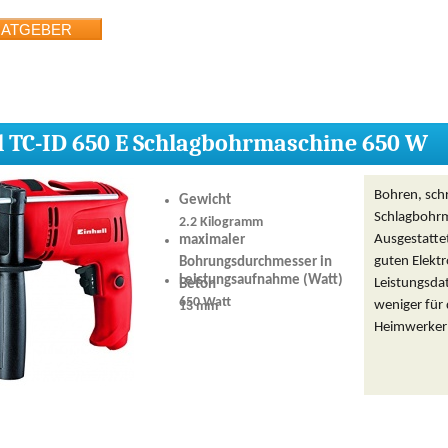
l TC-ID 650 E Schlagbohrmaschine 650 W
Bohren, schr
Gewicht
Schlagbohrm
2.2 Kilogramm
Ausgestatte
maximaler
guten Elekt
Bohrungsdurchmesser in
Leistungsaufnahme (Watt)
Leistungsda
Beton
650 Watt
weniger für 
13 mm
Heimwerker 