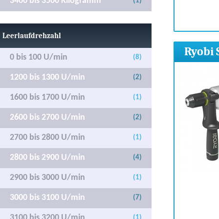
3400 bis 3500 Kilogramm
(1)
Leerlaufdrehzahl
Ryobi 
0 bis 100 U/min
(8)
1200 bis 1300 U/min
(2)
1600 bis 1700 U/min
(1)
2600 bis 2700 U/min
(2)
2700 bis 2800 U/min
(1)
2800 bis 2900 U/min
(4)
2900 bis 3000 U/min
(1)
3000 bis 3100 U/min
(7)
3100 bis 3200 U/min
(1)