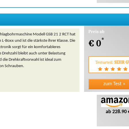
Preis ab
chlagbohrmaschine Modell GSB 21 2 RCT hat
*
€ 0
 L-Boxx und ist die stärkste ihrer Klasse. Die
ektronik sorgt für ein komfortableres
e Drehzahl bleibt auch unter Belastung
 die Drehkraftvorwahl ist ideal zum
Testurteil:
SEHR G
on Schrauben.
ab 228.90 