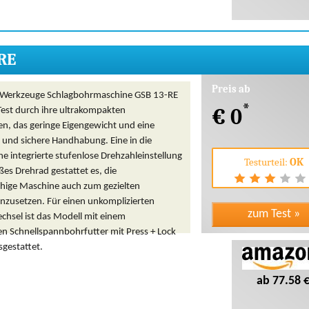
RE
Preis ab
-Werkzeuge Schlagbohrmaschine GSB 13-RE
*
€ 0
Test durch ihre ultrakompakten
, das geringe Eigengewicht und eine
 und sichere Handhabung. Eine in die
 integrierte stufenlose Drehzahleinstellung
Testurteil:
OK
ßes Drehrad gestattet es, die
hige Maschine auch zum gezielten
nzusetzen. Für einen unkomplizierten
hsel ist das Modell mit einem
en Schnellspannbohrfutter mit Press + Lock
sgestattet.
ab 77.58 