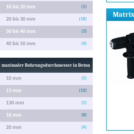
10 bis 20 mm
(1)
Matri
20 bis 30 mm
(18)
30 bis 40 mm
(3)
40 bis 50 mm
(4)
maximaler Bohrungsdurchmesser in Beton
10 mm
(5)
13 mm
(10)
130 mm
(1)
16 mm
(8)
20 mm
(4)