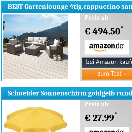
BEST Gartenlounge 4tlg.cappuccino sa
Preis ab
*
€ 494.50
Schneider Sonnenschirm goldgelb run
Preis ab
*
€ 27.99