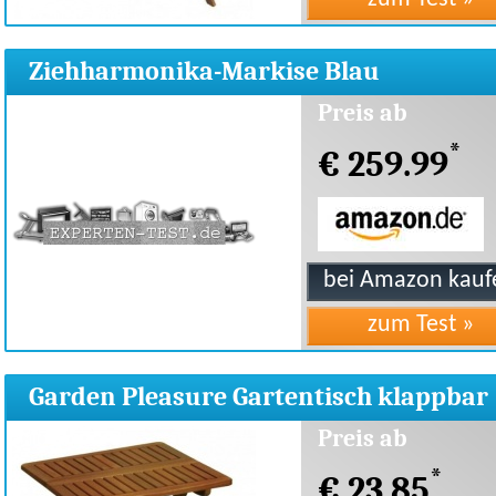
Ziehharmonika-Markise Blau
Preis ab
*
€ 259.99
Garden Pleasure Gartentisch klappbar
geölt
Preis ab
*
€ 23.85