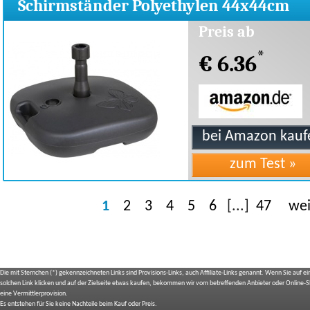
Schirmständer Polyethylen 44x44cm
anthrazit
Preis ab
*
€ 6.36
1
2
3
4
5
6
[...]
47
wei
Die mit Sternchen (*) gekennzeichneten Links sind Provisions-Links, auch Affiliate-Links genannt. Wenn Sie auf e
solchen Link klicken und auf der Zielseite etwas kaufen, bekommen wir vom betreffenden Anbieter oder Online-
eine Vermittlerprovision.
Es entstehen für Sie keine Nachteile beim Kauf oder Preis.