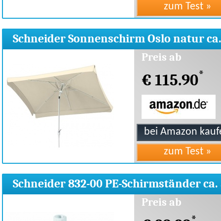
Schneider Sonnenschirm Oslo natur ca
300x200cm
Preis ab
*
€ 115.90
Schneider 832-00 PE-Schirmständer ca.
ltr. weiss
Preis ab
*