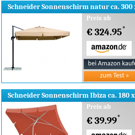
Schneider Sonnenschirm natur ca. 300 
300 cm 8-teilig
Preis ab
*
€ 324.95
Schneider Sonnenschirm Ibiza ca. 180 x
120cm
Preis ab
*
€ 39.99