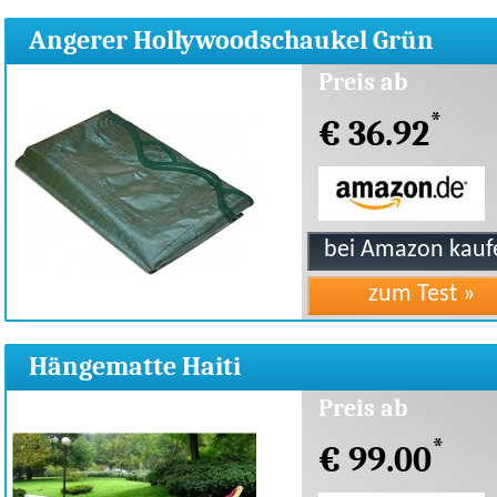
Angerer Hollywoodschaukel Grün
210x145cm
Preis ab
*
€ 36.92
Hängematte Haiti
Preis ab
*
€ 99.00