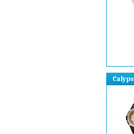
Calyp