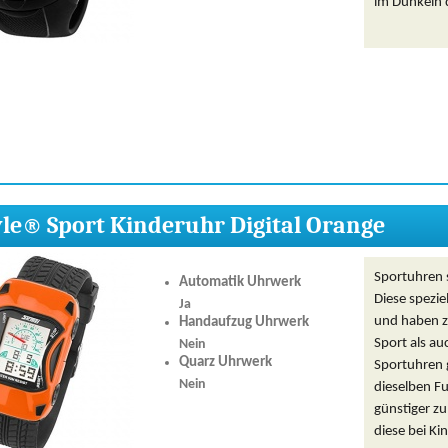
im Dunkeln 
yle® Sport Kinderuhr Digital Orange
Sportuhren s
Automatik Uhrwerk
Diese spezie
Ja
und haben z
Handaufzug Uhrwerk
Sport als au
Nein
Quarz Uhrwerk
Sportuhren g
Nein
dieselben Fu
günstiger z
diese bei K