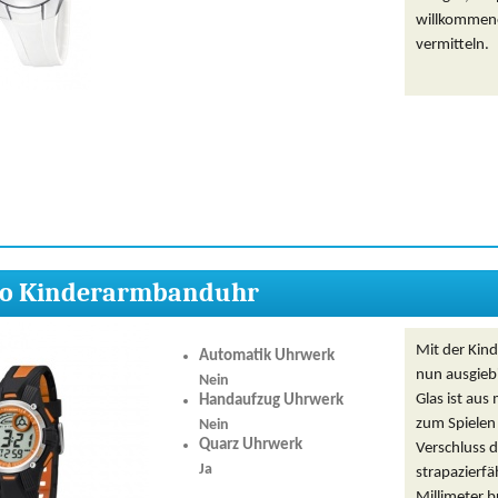
willkommene
vermitteln.
so Kinderarmbanduhr
Mit der Kin
Automatik Uhrwerk
nun ausgiebi
Nein
Glas ist aus
Handaufzug Uhrwerk
zum Spielen g
Nein
Quarz Uhrwerk
Verschluss d
Ja
strapazierf
Millimeter b