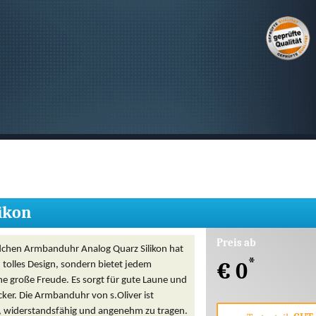
SUCHEN
ikon
Preis ab
dchen Armbanduhr Analog Quarz Silikon hat
*
€ 0
n tolles Design, sondern bietet jedem
e große Freude. Es sorgt für gute Laune und
ker. Die Armbanduhr von s.Oliver ist
 widerstandsfähig und angenehm zu tragen.