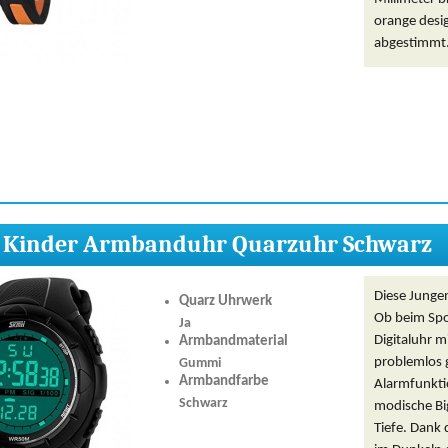
orange desig
abgestimmt
 Kinder Armbanduhr Quarzuhr Schwarz
Diese Junge
Quarz Uhrwerk
Ob beim Spor
Ja
Digitaluhr 
Armbandmaterial
problemlos 
Gummi
Armbandfarbe
Alarmfunkti
Schwarz
modische Bi
Tiefe. Dank