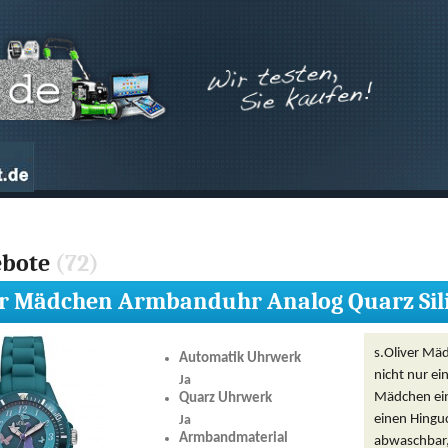
ebote
(72)
er Mädchen Armbanduhr Analog Quarz Sil
s.Oliver Mä
Automatik Uhrwerk
nicht nur ei
Ja
Mädchen ein
Quarz Uhrwerk
einen Hinguc
Ja
Armbandmaterial
abwaschbar,