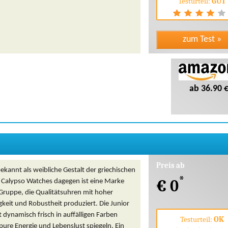
Testurteil:
GUT
ab 36.90 
Preis ab
bekannt als weibliche Gestalt der griechischen
*
€ 0
 Calypso Watches dagegen ist eine Marke
Gruppe, die Qualitätsuhren mit hoher
keit und Robustheit produziert. Die Junior
st dynamisch frisch in auffälligen Farben
Testurteil:
OK
 pure Energie und Lebenslust spiegeln. Ein