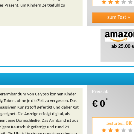
s Präsent, um Kindern Zeitgefühl zu
ab 25.00 
Preis ab
derarmbanduhr von Calypso können Kinder
*
€ 0
g Toben, ohne je die Zeit zu vergessen. Das
 massivem Kunststoff gefertigt und daher gut
eeignet. Die Anzeige erfolgt digital, als
ient eine Dornschließe. Das Armband ist aus
Testurteil:
OK
ähigem Kautschuk gefertigt und rund 21
reit. Die Uhr ist in einem poppigen schwarz-