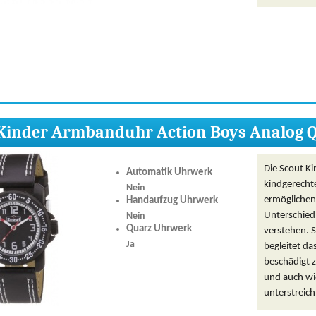
 Kinder Armbanduhr Action Boys Analog 
Die Scout K
Automatik Uhrwerk
kindgerechte
Nein
ermöglichen
Handaufzug Uhrwerk
Unterschied
Nein
Quarz Uhrwerk
verstehen. S
Ja
begleitet d
beschädigt z
und auch wi
unterstreich