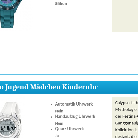
Silikon
so Jugend Mädchen Kinderuhr
Calypso ist 
Automatik Uhrwerk
Mythologie.
Nein
der Festina-
Handaufzug Uhrwerk
Ganggenauig
Nein
Quarz Uhrwerk
Kollektion i
Ja
designt, die