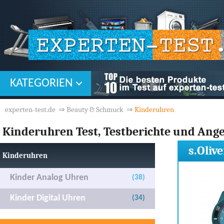
KATEGORIEN
experten-test.de
⇒
Beauty & Schmuck
⇒
Kinderuhren
Kinderuhren Test, Testberichte und Ang
s.Oliv
Kinderuhren
Kinder Analog Uhren
(38)
Kinder Digital Uhren
(34)