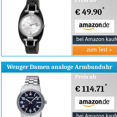
Preis ab
*
€ 49.90
Wenger Damen analoge Armbanduhr
Quarz Edelstahl
Preis ab
*
€ 114.71