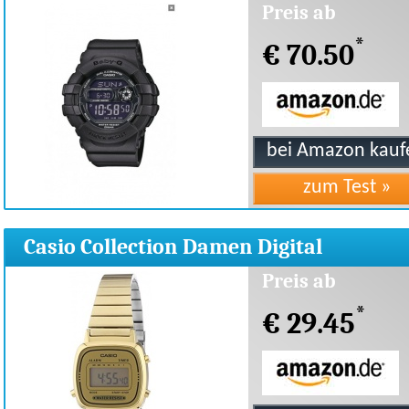
140-1AER
Preis ab
*
€ 70.50
Casio Collection Damen Digital
LA670WEGA-9EF
Preis ab
*
€ 29.45