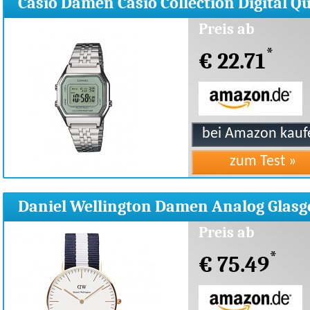
Casio Damen Casio Collection Digital Q
LA680WEA-7EF
Preis ab
*
€ 22.71
Daniel Wellington Damen Analog Glas
0503DW
Preis ab
*
€ 75.49