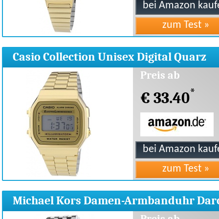
Casio Collection Unisex Digital Quarz
A168WG-9EF
Preis ab
*
€ 33.40
Michael Kors Damen-Armbanduhr Dar
Analog Quarz MK3190