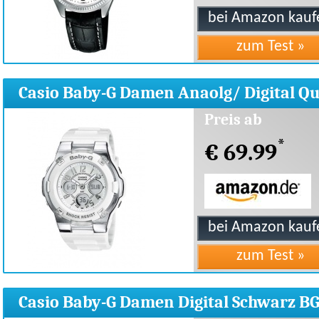
Casio Baby-G Damen Anaolg/ Digital Q
BGA-110-7BER
Preis ab
*
€ 69.99
Casio Baby-G Damen Digital Schwarz B