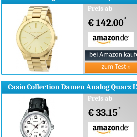
Edelstahl
Preis ab
*
€ 142.00
Casio Collection Damen Analog Quarz L
1302PL-7BVEF
Preis ab
*
€ 33.15