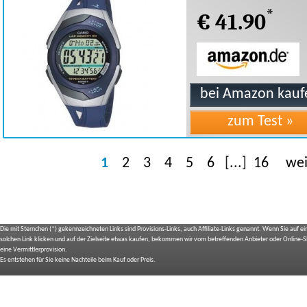
*
€ 41.90
1
2
3
4
5
6
[...]
16
wei
Die mit Sternchen (*) gekennzeichneten Links sind Provisions-Links, auch Affiliate-Links genannt. Wenn Sie auf e
solchen Link klicken und auf der Zielseite etwas kaufen, bekommen wir vom betreffenden Anbieter oder Online-
eine Vermittlerprovision.
Es entstehen für Sie keine Nachteile beim Kauf oder Preis.
IMPRESSUM
BILDNACHWEIS
SITEMAP
BEDIENUNGSANLEITUNGEN
TOP 10 EXPERTEN TESTS