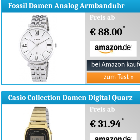
Fossil Damen Analog Armbanduhr
Edelstahl ES3433
Preis ab
*
€ 88.00
Casio Collection Damen Digital Quarz
LA670WEGA-1EF
Preis ab
*
€ 31.94