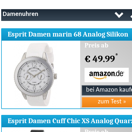
Damenuhren
Esprit Damen marin 68 Analog Silikon
A.ES105332002
Preis ab
*
€ 49.99
Esprit Damen Cuff Chic XS Analog Quar
ES106782001