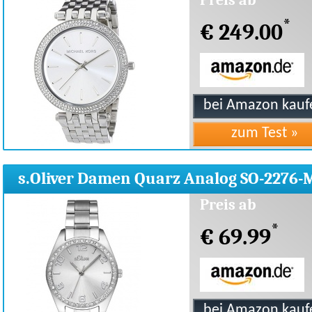
Preis ab
*
€ 249.00
s.Oliver Damen Quarz Analog SO-2276-
Preis ab
*
€ 69.99