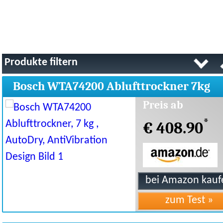
Produkte filtern
Bosch WTA74200 Ablufttrockner 7kg
AutoDry AntiVibratio
Preis ab
*
€ 408.90