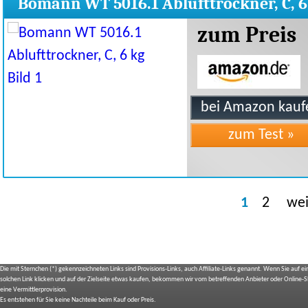
Bomann WT 5016.1 Ablufttrockner, C, 6
zum Preis
1
2
wei
Die mit Sternchen (*) gekennzeichneten Links sind Provisions-Links, auch Affiliate-Links genannt. Wenn Sie auf e
solchen Link klicken und auf der Zielseite etwas kaufen, bekommen wir vom betreffenden Anbieter oder Online-
eine Vermittlerprovision.
Es entstehen für Sie keine Nachteile beim Kauf oder Preis.