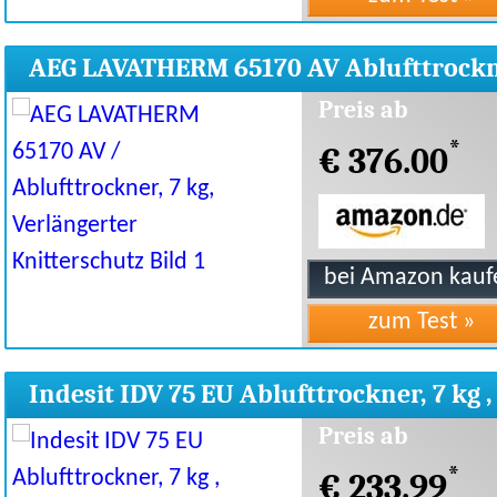
AEG LAVATHERM 65170 AV Ablufttrock
7kg
Preis ab
*
€ 376.00
Indesit IDV 75 EU Ablufttrockner, 7 kg ,
Energie B
Preis ab
*
€ 233.99