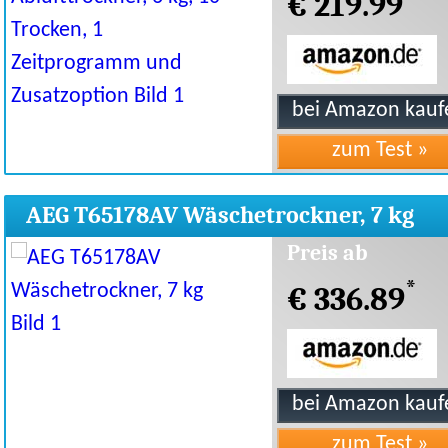
€ 219.99
AEG T65178AV Wäschetrockner, 7 kg
Preis ab
*
€ 336.89