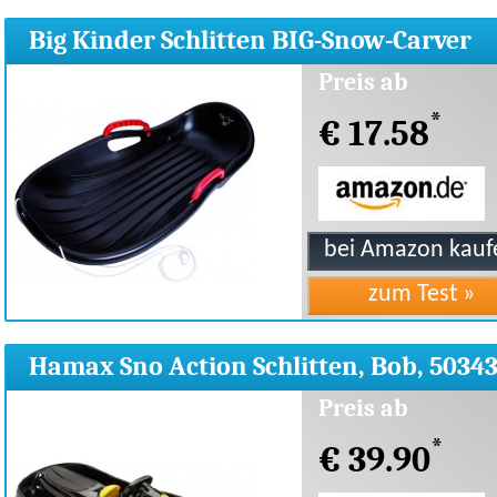
Big Kinder Schlitten BIG-Snow-Carver
Comfort, Bob
Preis ab
*
€ 17.58
Hamax Sno Action Schlitten, Bob, 5034
Preis ab
*
€ 39.90