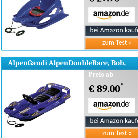
AlpenGaudi AlpenDoubleRace, Bob,
114x55x28 cm
Preis ab
*
€ 89.00