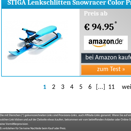
STIGA Lenkschlitten Snowracer Color P
Blue
Preis ab
*
€ 94.95
1
2
3
4
5
6
[...]
11
wei
Die mit Sternchen (*) gekennzeichneten Links sind Provisions-Links, auch Affiliate-Links genannt. Wenn Sie auf e
solchen Link klicken und auf der Zielseite etwas kaufen, bekommen wir vom betreffenden Anbieter oder Online-
eine Vermittlerprovision.
Es entstehen für Sie keine Nachteile beim Kauf oder Preis.