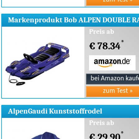
Markenprodukt Bob ALPEN DOUBLE R
Preis ab
*
€ 78.34
AlpenGaudi Kunststoffrodel
AlpenBambino Bob 6,75 cm
Preis ab
*
€ 29.90