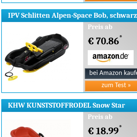
IPV Schlitten Alpen-Space Bob, schwarz
97x54x27 cm
Preis ab
*
€ 70.86
KHW KUNSTSTOFFRODEL Snow Star
deLuxe Bob 90x48x18
Preis ab
*
€ 18.99