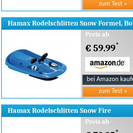
Hamax Rodelschlitten Snow Formel, Bo
503412
Preis ab
*
€ 59.99
Hamax Rodelschlitten Snow Fire
Doppelsitzer, Bob
Preis ab
*