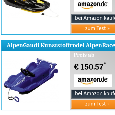
AlpenGaudi Kunststoffrodel AlpenRac
Bob 100 cm
Preis ab
*
€ 150.57