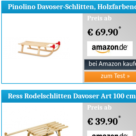
Pinolino Davoser-Schlitten, Holzfarben
232355
Preis ab
*
€ 69.90
Ress Rodelschlitten Davoser Art 100 cm
natur lackiert
Preis ab
*
€ 39.90