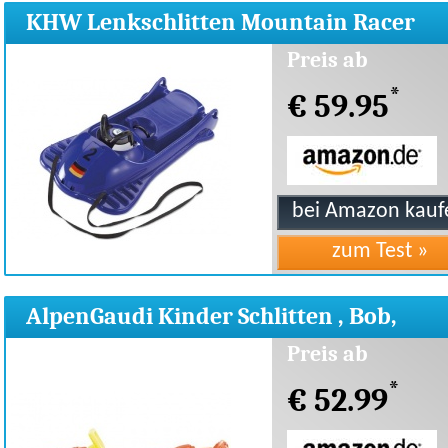
KHW Lenkschlitten Mountain Racer
106x32x53
Preis ab
*
€ 59.95
AlpenGaudi Kinder Schlitten , Bob,
100x54x28 cm
Preis ab
*
€ 52.99