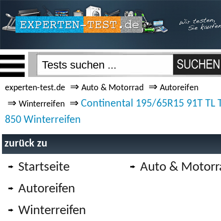
⇒
⇒
experten-test.de
Auto & Motorrad
Autoreifen
⇒
⇒
Continental 195/65R15 91T TL 
Winterreifen
850 Winterreifen
zurück zu
Startseite
Auto & Motorr
Autoreifen
Winterreifen