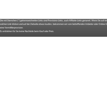
Die mit Sternchen (*) gekennzeichneten Links sind Provisions-Links, auch Affiliate-Links genannt. Wenn Sie auf e
solchen Link klicken und auf der Zielseite etwas kaufen, bekommen wir vom betreffenden Anbieter oder Online-
eine Vermittlerprovision.
Es entstehen für Sie keine Nachteile beim Kauf oder Preis.
IMPRESSUM
BILDNACHWEIS
SITEMAP
BEDIENUNGSANLEITUNGEN
TOP 10 EXPERTEN TESTS