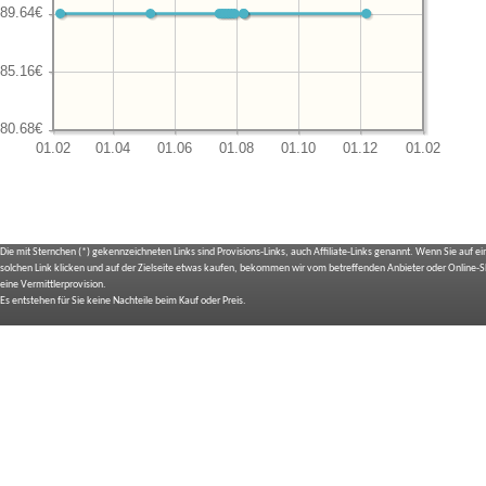
Die mit Sternchen (*) gekennzeichneten Links sind Provisions-Links, auch Affiliate-Links genannt. Wenn Sie auf e
solchen Link klicken und auf der Zielseite etwas kaufen, bekommen wir vom betreffenden Anbieter oder Online-
eine Vermittlerprovision.
Es entstehen für Sie keine Nachteile beim Kauf oder Preis.
IMPRESSUM
BILDNACHWEIS
SITEMAP
BEDIENUNGSANLEITUNGEN
TOP 10 EXPERTEN TESTS