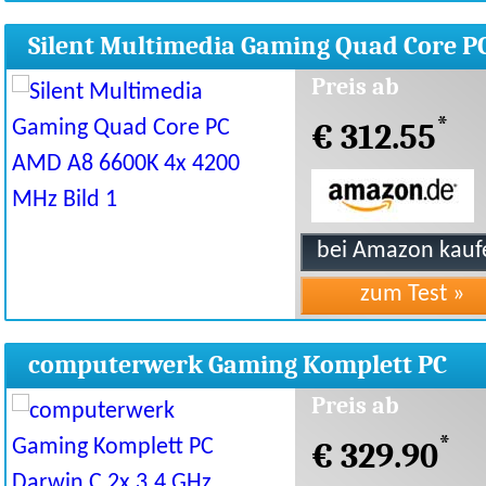
Silent Multimedia Gaming Quad Core P
AMD A8
Preis ab
*
€ 312.55
computerwerk Gaming Komplett PC
Darwin C 2x 3.4 GHz
Preis ab
*
€ 329.90