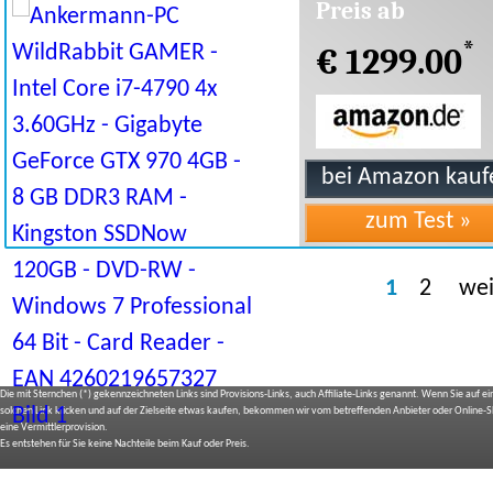
Core i7
Preis ab
*
€ 1299.00
1
2
wei
Die mit Sternchen (*) gekennzeichneten Links sind Provisions-Links, auch Affiliate-Links genannt. Wenn Sie auf e
solchen Link klicken und auf der Zielseite etwas kaufen, bekommen wir vom betreffenden Anbieter oder Online-
eine Vermittlerprovision.
Es entstehen für Sie keine Nachteile beim Kauf oder Preis.
IMPRESSUM
BILDNACHWEIS
SITEMAP