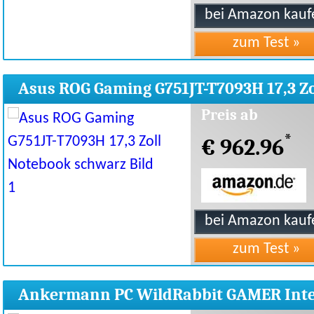
Asus ROG Gaming G751JT-T7093H 17,3 Zo
Notebook
Preis ab
*
€ 962.96
Ankermann PC WildRabbit GAMER Inte