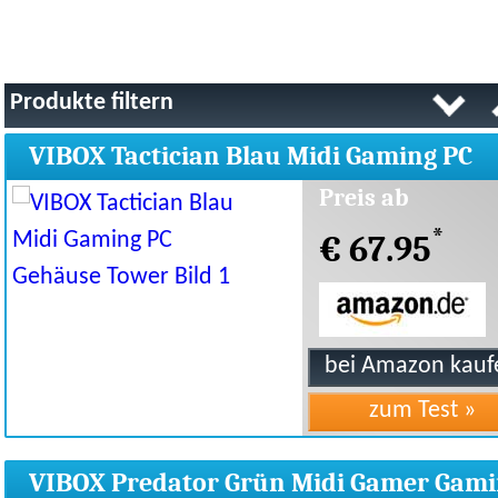
Produkte filtern
VIBOX Tactician Blau Midi Gaming PC
Gehäuse Tower
Preis ab
*
€ 67.95
VIBOX Predator Grün Midi Gamer Gam