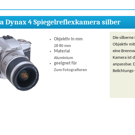
a Dynax 4 Spiegelreflexkamera silber
Die silberne
Objektiv in mm
Objektiv mi
28 80 mm
eine Brennw
Material
Kamera ist 
Aluminium
geeignet für
anpassbar. D
Zum Fotografieren
Belichtungs