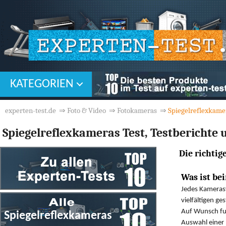
KATEGORIEN
experten-test.de
⇒
Foto & Video
⇒
Fotokameras
⇒
Spiegelreflexkame
Spiegelreflexkameras Test, Testberichte
Die richtig
Was ist be
Jedes Kamerasy
vielfältigen g
Auf Wunsch fun
Auswahl einer 