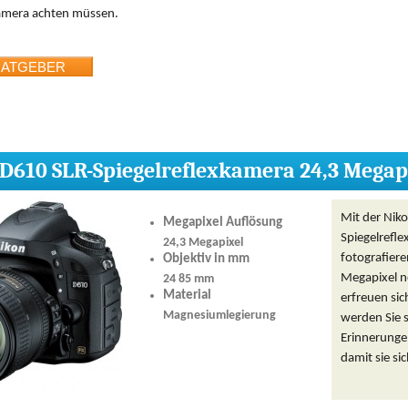
kamera achten müssen.
D610 SLR-Spiegelreflexkamera 24,3 Megap
Mit der Nik
Megapixel Auflösung
Spiegelrefl
24,3 Megapixel
fotografiere
Objektiv in mm
Megapixel n
24 85 mm
Material
erfreuen sic
Magnesiumlegierung
werden Sie s
Erinnerunge
damit sie s