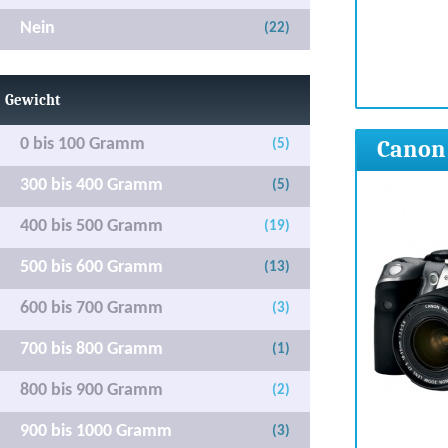
Nein
(22)
Gewicht
0 bis 100 Gramm
Canon 
(5)
300 bis 400 Gramm
(5)
400 bis 500 Gramm
(19)
500 bis 600 Gramm
(13)
600 bis 700 Gramm
(3)
700 bis 800 Gramm
(1)
800 bis 900 Gramm
(2)
900 bis 1000 Gramm
(3)