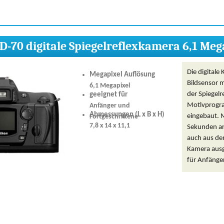
D-70 digitale Spiegelreflexkamera 6,1 Meg
Die digitale
Megapixel Auflösung
Bildsensor m
6,1 Megapixel
der Spiegel
geeignet für
Motivprogra
Anfänger und
Abmessungen (L x B x H)
eingebaut. M
Fortgeschrittene
7,8 x 14 x 11,1
Sekunden arb
auch aus den
Kamera ausg
für Anfänger