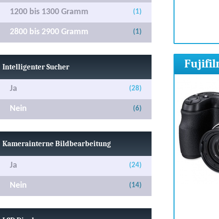
1200 bis 1300 Gramm
(1)
2800 bis 2900 Gramm
(1)
Fujifi
Intelligenter Sucher
Ja
(28)
Nein
(6)
Kamerainterne Bildbearbeitung
Ja
(24)
Nein
(14)