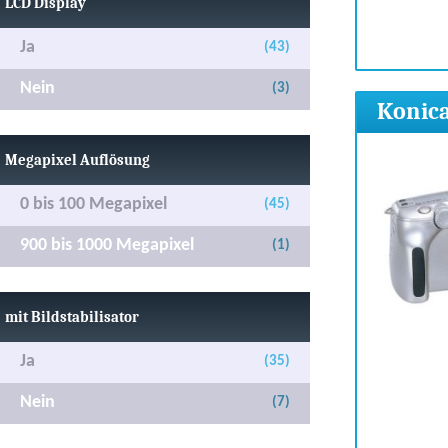
LCD Display
Ja
(43)
Nein
(3)
Konica
Megapixel Auflösung
0 bis 100 Megapixel
(45)
900 bis 1000 Megapixel
(1)
mit Bildstabilisator
Ja
(35)
Nein
(7)