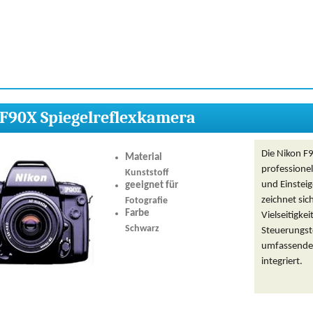
F90X Spiegelreflexkamera
Die Nikon F9
Material
professione
Kunststoff
und Einsteig
geeignet für
zeichnet si
Fotografie
Farbe
Vielseitigke
Schwarz
Steuerungste
umfassende
integriert.