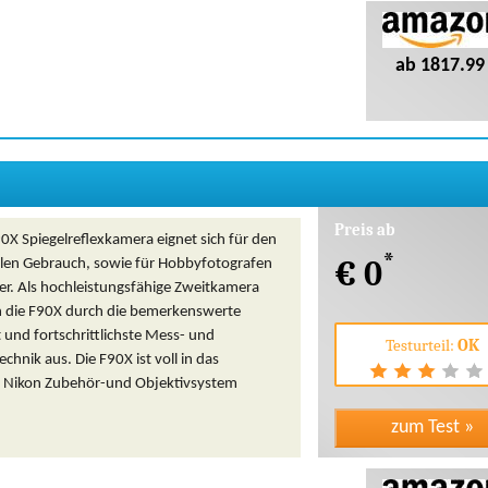
ab 1817.99
Preis ab
0X Spiegelreflexkamera eignet sich für den
*
€ 0
llen Gebrauch, sowie für Hobbyfotografen
er. Als hochleistungsfähige Zweitkamera
ch die F90X durch die bemerkenswerte
it und fortschrittlichste Mess- und
Testurteil:
OK
chnik aus. Die F90X ist voll in das
 Nikon Zubehör-und Objektivsystem