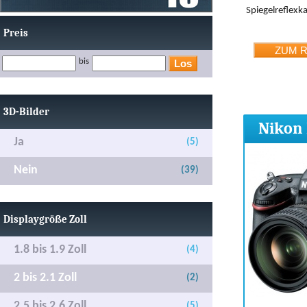
Spiegelreflex
Preis
bis
3D-Bilder
Nikon 
Ja
(5)
Nein
(39)
Displaygröße Zoll
1.8 bis 1.9 Zoll
(4)
2 bis 2.1 Zoll
(2)
2.5 bis 2.6 Zoll
(5)