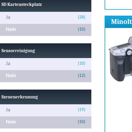
SD Kartensteckplatz
Ja
(28)
Minolt
Nein
(10)
Sensorreinigung
Ja
(10)
Nein
(12)
Szenenerkennung
Ja
(19)
Nein
(10)