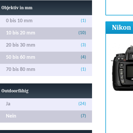
Objektiv in mm
0 bis 10 mm
(1)
Nikon 
10 bis 20 mm
(10)
20 bis 30 mm
(3)
50 bis 60 mm
(4)
70 bis 80 mm
(1)
Outdoorfähig
Ja
(24)
Nein
(7)