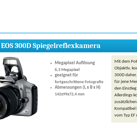
EOS 300D Spiegelreflexkamera
Mit dem Pote
Megapixel Auflösung
Objektiv, k
6,3 Megapixel
300D daher. 
geeignet für
für jene Men
fortgeschrittene Fotografie
Abmessungen (L x B x H)
den Einstieg
142x99x72,4 mm
Allerdings 
zusätzlichen
Kompatibel 
vom Typ EF 