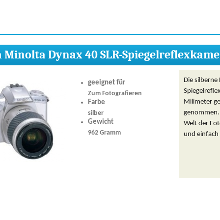
 Minolta Dynax 40 SLR-Spiegelreflexkame
Die silberne
geeignet für
Spiegelrefl
Zum Fotografieren
Milimeter ge
Farbe
genommen. E
silber
Gewicht
Welt der Fot
962 Gramm
und einfach 