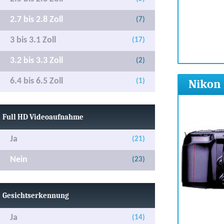
2.7 bis 2.8 Zoll
(7)
3 bis 3.1 Zoll
(17)
3.2 bis 3.3 Zoll
(2)
6.4 bis 6.5 Zoll
Nikon 
(1)
Full HD Videoaufnahme
Ja
(21)
Nein
(23)
Gesichtserkennung
Ja
(14)