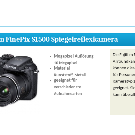
lm FinePix S1500 Spiegelreflexkamera
Die Fujifilm
Megapixel Auflösung
Allroundkame
10 Megapixel
können dies
Material
für Personen
Kunststoff, Metall
geeignet für
Kameratyp zu
verschiedenste
geeignet. Si
Aufnahmearten
kann überal