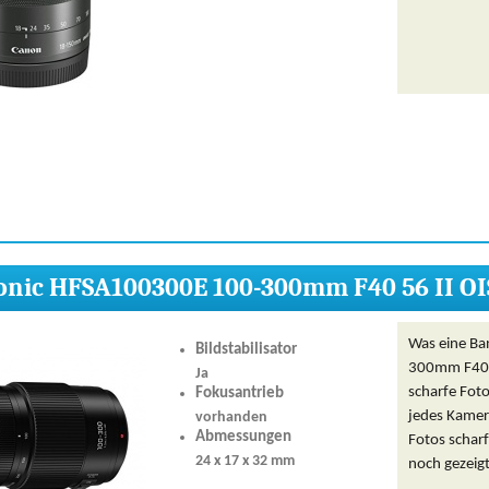
nic HFSA100300E 100-300mm F40 56 II OI
Was eine Ba
Bildstabilisator
300mm F40 5
Ja
scharfe Foto
Fokusantrieb
jedes Kamera
vorhanden
Abmessungen
Fotos schar
24 x 17 x 32 mm
noch gezeig