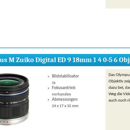
s M Zuiko Digital ED 9 18mm 1 4 0-5 6 Obj
Das Olympus
Bildstabilisator
Objektiv zei
Ja
dazu bei, da
Fokusantrieb
Weg die Vide
vorhanden
Abmessungen
auch noch ri
24 x 17 x 32 mm