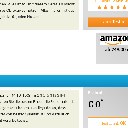
Testurteil:
SEHR G
. Alles ist toll mit diesem Gerät. Es macht
eses Objektiv zu nutzen. Alles in allem ist das
jektiv für jeden Nutzer.
ab 249.00 
Preis ab
non EF-M 18-150mm 1 3 5-6 3 IS STM
*
€ 0
hen Sie die besten Bilder, die Sie jemals mit
a gemacht haben. Das liegt daran, dass
tiv von bester Qualität ist und dazu auch
t verarbeitet ist.
Testurteil:
OK