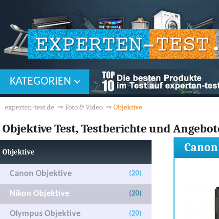
KATEGORIEN
experten-test.de
⇒
Foto & Video
⇒
Objektive
Objektive Test, Testberichte und Angebo
Canon 
Objektive
Canon Objektive
(20)
Nikon Objektive
(20)
Olympus Objektive
(20)