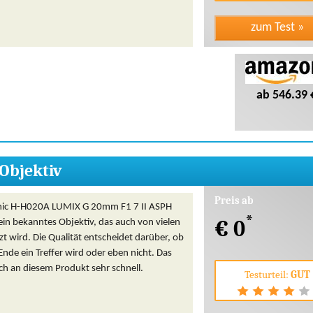
ab 546.39 
Objektiv
Preis ab
nic H-H020A LUMIX G 20mm F1 7 II ASPH
*
€ 0
 ein bekanntes Objektiv, das auch von vielen
zt wird. Die Qualität entscheidet darüber, ob
Ende ein Treffer wird oder eben nicht. Das
uch an diesem Produkt sehr schnell.
Testurteil:
GUT