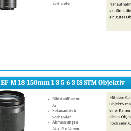
vorhanden
Nahaufnahmen
viel Sinn, di
ein gutes Ob
EF-M 18-150mm 1 3 5-6 3 IS STM Objektiv
Mit dem Ca
Bildstabilisator
Objektiv mac
Ja
einer Kamer
Fokusantrieb
dieses Objek
vorhanden
Abmessungen
noch sehr gu
24 x 17 x 32 mm