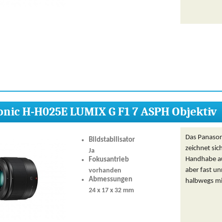
nic H-H025E LUMIX G F1 7 ASPH Objektiv
Das Panason
Bildstabilisator
zeichnet sic
Ja
Handhabe aus
Fokusantrieb
aber fast u
vorhanden
Abmessungen
halbwegs mi
24 x 17 x 32 mm