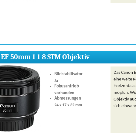
EF 50mm 1 1 8 STM Objektiv
Das Canon E
Bildstabilisator
eine weite R
Ja
Horizontal
Fokusantrieb
möglich. Wic
vorhanden
Abmessungen
Objektiv auc
24 x 17 x 32 mm
sich einwand