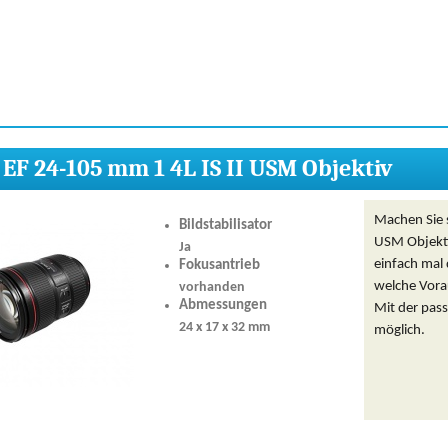
EF 24-105 mm 1 4L IS II USM Objektiv
Machen Sie 
Bildstabilisator
USM Objekti
Ja
einfach mal 
Fokusantrieb
welche Vora
vorhanden
Abmessungen
Mit der pass
24 x 17 x 32 mm
möglich.