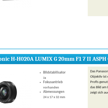
nic H-H020A LUMIX G 20mm F1 7 II ASPH 
Das Panaso
Bildstabilisator
Objektiv ist
Ja
Profis genut
Fokusantrieb
das Bild am 
vorhanden
Abmessungen
zeigt sich a
24 x 17 x 32 mm