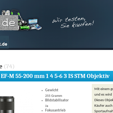
te
(74)
EF-M 55-200 mm 1 4 5-6 3 IS STM Objektiv
Mit einem g
Gewicht
und es wird 
255 Gramm
Dieses Objek
Bildstabilisator
Käufer auch 
Ja
Fokusantrieb
Sportaufna