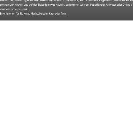
Die mit Sternchen (*) gekennzeichneten Links sind Provisions-Links, auch Affiliate-Links genannt. Wenn Sie auf e
solchen Link klicken und auf der Zielseite etwas kaufen, bekommen wir vom betreffenden Anbieter oder Online-
eine Vermittlerprovision.
Es entstehen für Sie keine Nachteile beim Kauf oder Preis.
IMPRESSUM
BILDNACHWEIS
SITEMAP
BEDIENUNGSANLEITUNGEN
TOP 10 EXPERTEN TESTS