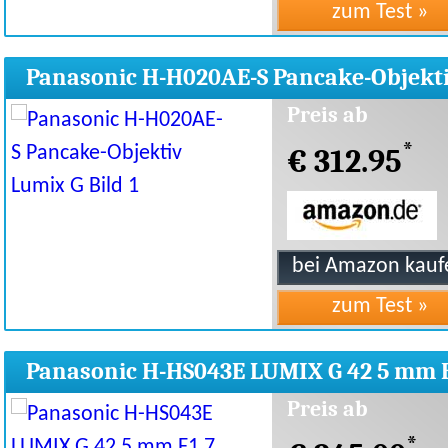
Panasonic H-H020AE-S Pancake-Objekt
Lumix G
Preis ab
*
€ 312.95
Panasonic H-HS043E LUMIX G 42 5 mm F
ASPH Objektiv
Preis ab
*