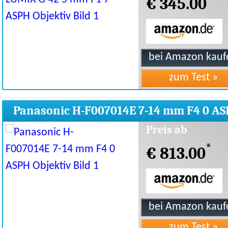
€ 345.00
Panasonic H-F007014E 7-14 mm F4 0 A
Objektiv
Preis ab
*
€ 813.00