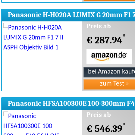
Panasonic H-H020A LUMIX G 20mm F1 7
ASPH Objektiv
Preis ab
*
€ 287.94
Panasonic HFSA100300E 100-300mm F4
56 II OIS Objektiv
Preis ab
*
€ 546.39