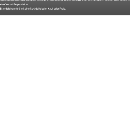
solchen Link klicken und auf der Zielseite etwas kaufen, bekommen wir vom betreffenden Anbieter oder Online-
eine Vermittlerprovision.
Es entstehen für Sie keine Nachteile beim Kauf oder Preis.
IMPRESSUM
BILDNACHWEIS
SITEMAP
BEDIENUNGSANLEITUNGEN
TOP 10 EXPERTEN TESTS