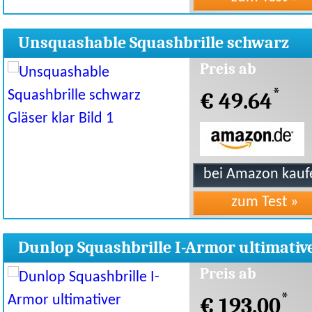
Unsquashable Squashbrille schwarz
Gläser klar
Preis ab
*
€ 49.64
Dunlop Squashbrille I-Armor ultimativ
Schutz
Preis ab
*
€ 193.00