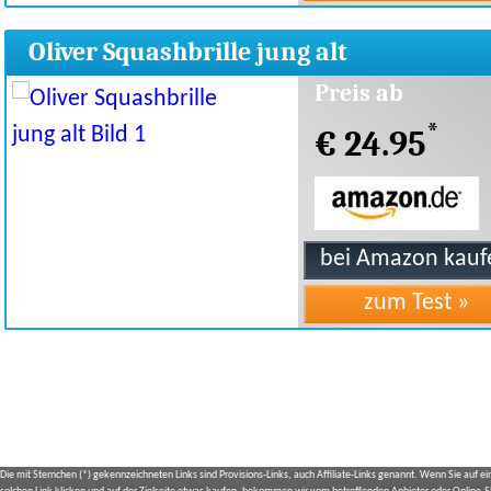
Oliver Squashbrille jung alt
Preis ab
*
€ 24.95
Die mit Sternchen (*) gekennzeichneten Links sind Provisions-Links, auch Affiliate-Links genannt. Wenn Sie auf e