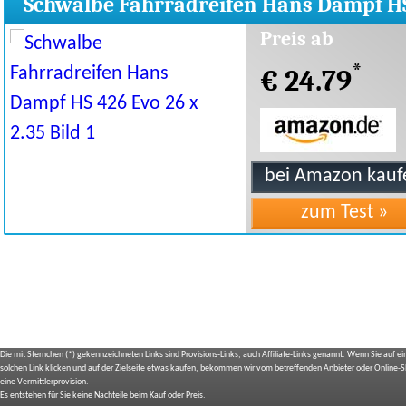
Schwalbe Fahrradreifen Hans Dampf H
426 Evo 26 x 2.35
Preis ab
*
€ 24.79
Die mit Sternchen (*) gekennzeichneten Links sind Provisions-Links, auch Affiliate-Links genannt. Wenn Sie auf e
solchen Link klicken und auf der Zielseite etwas kaufen, bekommen wir vom betreffenden Anbieter oder Online-
eine Vermittlerprovision.
Es entstehen für Sie keine Nachteile beim Kauf oder Preis.