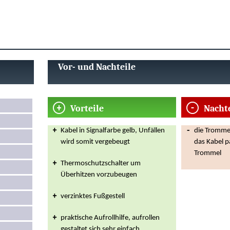
Vor- und Nachteile
Vorteile
Nacht
Kabel in Signalfarbe gelb, Unfällen
die Trommel 
wird somit vergebeugt
das Kabel p
Trommel
Thermoschutzschalter um
Überhitzen vorzubeugen
verzinktes Fußgestell
praktische Aufrollhilfe, aufrollen
gestaltet sich sehr einfach