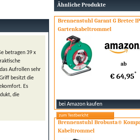
Ähnliche Produkte
Brennenstuhl Garant G Bretec IP
Gartenkabeltrommel
ße betragen 39 x
praktische
ab
 das Aufrollen sehr
*
€ 64,95
riff besitzt die
ekomfort. Es
dukt, die
Brennenstuhl Brobusta® Komp
Kabeltrommel