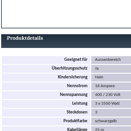
Produktdetails
Geeignet für
Aussenbereich
Überhitzungsschutz
Ja
Kindersicherung
Nein
Nennstrom
16 Ampere
Nennspannung
400 / 230 Volt
Leistung
3 x 3500 Watt
Steckdosen
3
Produktfarbe
schwarzgelb
Kabellänge
25 m