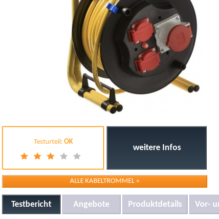
Testurteil:
OK