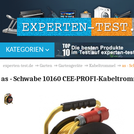
KATEGORIEN
experten-test.de
⇒
Garten
⇒
Gartengeräte
⇒
Kabeltrommel
⇒
as - 
as - Schwabe 10160 CEE-PROFI-Kabeltro