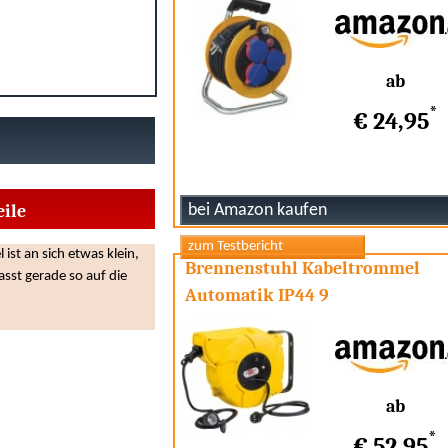
ab
*
€ 24,95
eile
ist an sich etwas klein,
Brennenstuhl Kabeltrommel
asst gerade so auf die
Automatik IP44 9
ab
*
€ 52,95