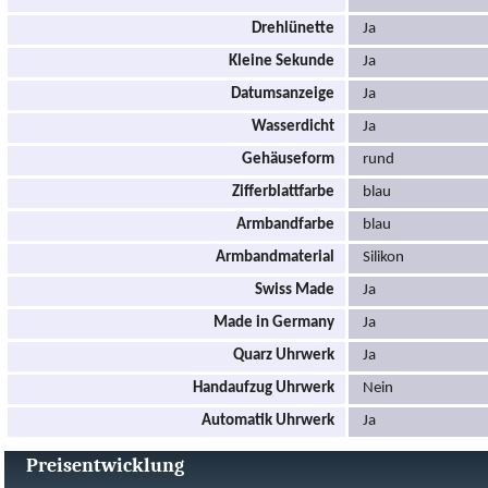
Drehlünette
Ja
Kleine Sekunde
Ja
Datumsanzeige
Ja
Wasserdicht
Ja
Gehäuseform
rund
Zifferblattfarbe
blau
Armbandfarbe
blau
Armbandmaterial
Silikon
Swiss Made
Ja
Made in Germany
Ja
Quarz Uhrwerk
Ja
Handaufzug Uhrwerk
Nein
Automatik Uhrwerk
Ja
Preisentwicklung