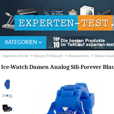
KATEGORIEN
experten-test.de
⇒
Beauty & Schmuck
⇒
Damenuhren
⇒
Damen Anal
Ice-Watch Damen Analog Sili-Forever Blau