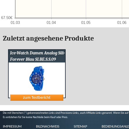
Zuletzt angesehene Produkte
Ice-Watch Damen Analog Sili-
Forever Blau SI.BE.S.S.09
Die mit Sternchen (*) gekennzeichneten Links sind Provisions-Links, auch Affiliate-Links genannt. Wenn Sie au
Es entstehen für Sie keine Nachteile beim Kauf oder Preis.
IMPRESSUM
BILDNACHWEIS
SITEMAP
BEDIENUNGSANLE