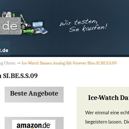
og Uhren
⇒
Ice-Watch Damen Analog Sili-Forever Blau SI.BE.S.S.09
 SI.BE.S.S.09
Beste Angebote
Ice-Watch Dam
Wer einmal eine echt
begeistern lassen. Di