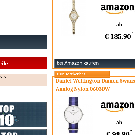
ab
*
€ 185,90
eile
eile
Daniel Wellington Damen Swan
Analog Nylon 0603DW
ab
*
€ 98,90