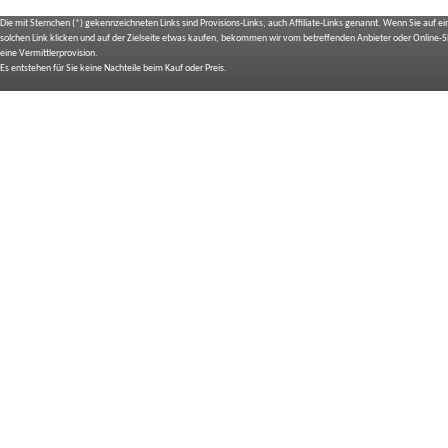
Die mit Sternchen (*) gekennzeichneten Links sind Provisions-Links, auch Affiliate-Links genannt. Wenn Sie auf e
solchen Link klicken und auf der Zielseite etwas kaufen, bekommen wir vom betreffenden Anbieter oder Online-
eine Vermittlerprovision.
Es entstehen für Sie keine Nachteile beim Kauf oder Preis.
IMPRESSUM
BILDNACHWEIS
SITEMAP
BEDIENUNGSANLEITUNGEN
TOP 10 EXPERTEN TESTS