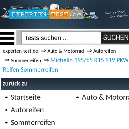
⇒
⇒
experten-test.de
Auto & Motorrad
Autoreifen
⇒
⇒
Michelin 195/65 R15 91V PKW
Sommerreifen
Reifen Sommerreifen
zurück zu
Startseite
Auto & Motorr
Autoreifen
Sommerreifen