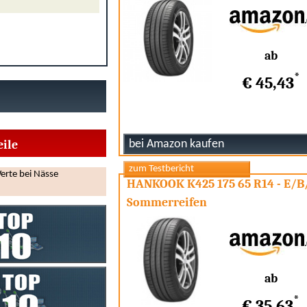
ab
*
€ 45,43
eile
erte bei Nässe
HANKOOK K425 175 65 R14 - E/B
Sommerreifen
ab
*
€ 35,63