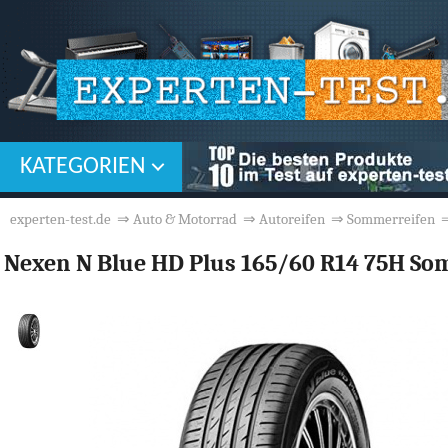
KATEGORIEN
experten-test.de
⇒
Auto & Motorrad
⇒
Autoreifen
⇒
Sommerreifen
Nexen N Blue HD Plus 165/60 R14 75H So