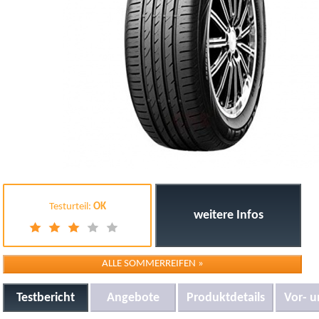
Testurteil:
OK