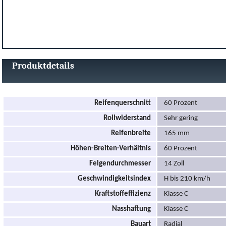
Produktdetails
Reifenquerschnitt
60 Prozent
Rollwiderstand
Sehr gering
Reifenbreite
165 mm
Höhen-Breiten-Verhältnis
60 Prozent
Felgendurchmesser
14 Zoll
Geschwindigkeitsindex
H bis 210 km/h
Kraftstoffeffizienz
Klasse C
Nasshaftung
Klasse C
Bauart
Radial