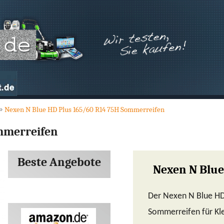
⇒
Nexen N Blue HD Plus 165/60 R14 75H Sommerreifen
mmerreifen
Beste Angebote
Nexen N Blue
Der Nexen N Blue HD 
Sommerreifen für Kle