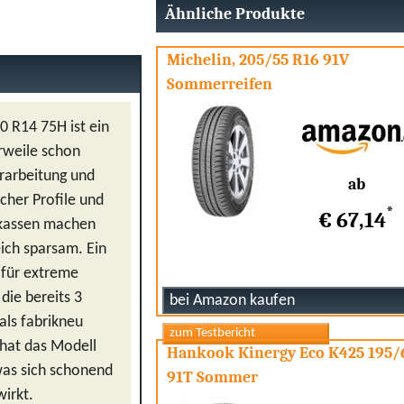
Ähnliche Produkte
Michelin, 205/55 R16 91V
Sommerreifen
 R14 75H ist ein
erweile schon
erarbeitung und
ab
her Profile und
*
€ 67,14
rkassen machen
ich sparsam. Ein
 für extreme
die bereits 3
als fabrikneu
hat das Modell
Hankook Kinergy Eco K425 195/
was sich schonend
91T Sommer
wirkt.