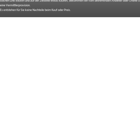
solchen Link klicken und auf der Zielseite etwas kaufen, bekommen wir vom betreffenden Anbieter oder Online-
eine Vermittlerprovision.
Es entstehen für Sie keine Nachteile beim Kauf oder Preis.
IMPRESSUM
BILDNACHWEIS
SITEMAP
BEDIENUNGSANLEITUNGEN
TOP 10 EXPERTEN TESTS