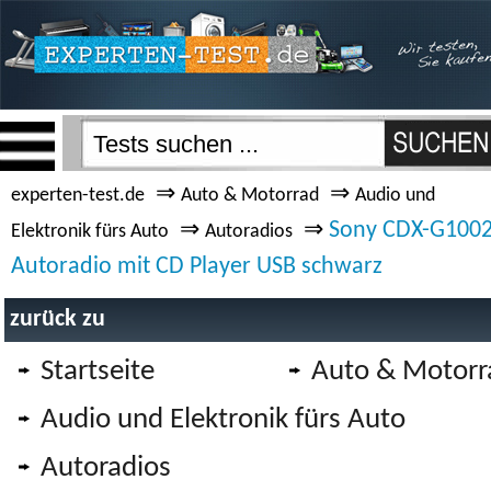
⇒
⇒
experten-test.de
Auto & Motorrad
Audio und
⇒
⇒
Sony CDX-G100
Elektronik fürs Auto
Autoradios
Autoradio mit CD Player USB schwarz
zurück zu
Startseite
Auto & Motorr
Audio und Elektronik fürs Auto
Autoradios