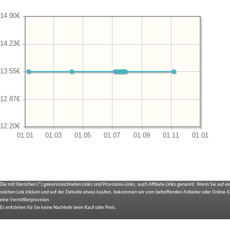
Die mit Sternchen (*) gekennzeichneten Links sind Provisions-Links, auch Affiliate-Links genannt. Wenn Sie auf e
solchen Link klicken und auf der Zielseite etwas kaufen, bekommen wir vom betreffenden Anbieter oder Online-
eine Vermittlerprovision.
Es entstehen für Sie keine Nachteile beim Kauf oder Preis.
IMPRESSUM
BILDNACHWEIS
SITEMAP