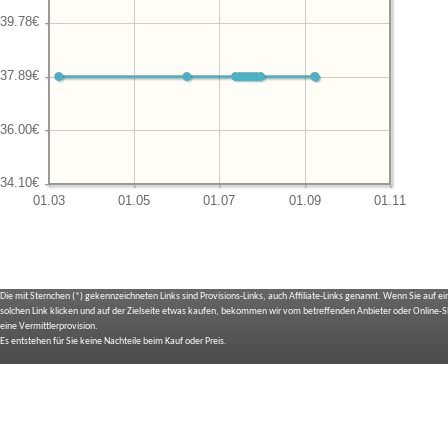
Die mit Sternchen (*) gekennzeichneten Links sind Provisions-Links, auch Affiliate-Links genannt. Wenn Sie auf e
solchen Link klicken und auf der Zielseite etwas kaufen, bekommen wir vom betreffenden Anbieter oder Online-
eine Vermittlerprovision.
Es entstehen für Sie keine Nachteile beim Kauf oder Preis.
IMPRESSUM
BILDNACHWEIS
SITEMAP
BEDIENUNGSANLEITUNGEN
TOP 10 EXPERTEN TESTS