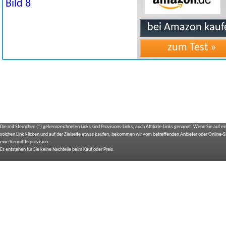
Die mit Sternchen (*) gekennzeichneten Links sind Provisions-Links, auch Affiliate-Links genannt. Wenn Sie auf e
solchen Link klicken und auf der Zielseite etwas kaufen, bekommen wir vom betreffenden Anbieter oder Online-
eine Vermittlerprovision.
Es entstehen für Sie keine Nachteile beim Kauf oder Preis.
IMPRESSUM
BILDNACHWEIS
SITEMAP
BEDIENUNGSANLEITUNGEN
TOP 10 EXPERTEN TESTS