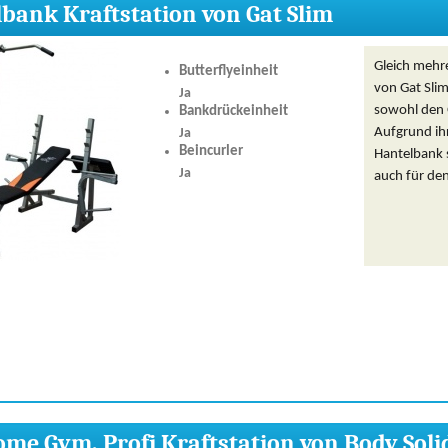
bank Kraftstation von Gat Slim
Gleich mehr
Butterflyeinheit
von Gat Sli
Ja
sowohl den O
Bankdrückeinheit
Aufgrund ihr
Ja
Beincurler
Hantelbank 
Ja
auch für de
me Gym, Profi Kraftstation von Body Soli