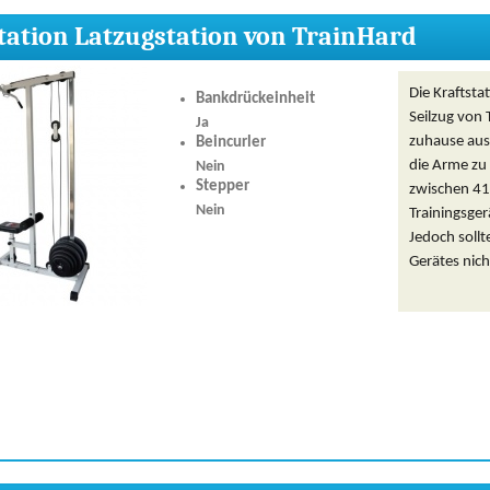
tation Latzugstation von TrainHard
Die Kraftsta
Bankdrückeinheit
Seilzug von 
Ja
zuhause aus 
Beincurler
die Arme zu 
Nein
Stepper
zwischen 41 
Nein
Trainingsge
Jedoch sollt
Gerätes nich