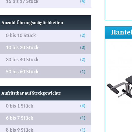
16 bis 17 Stück
(4)
Anzahl Übrungsmöglichkeiten
Hantel
0 bis 10 Stück
(2)
10 bis 20 Stück
(3)
30 bis 40 Stück
(2)
50 bis 60 Stück
(1)
Aufrüstbar auf Steckgewichte
0 bis 1 Stück
(4)
6 bis 7 Stück
(1)
8 bis 9 Stück
(1)