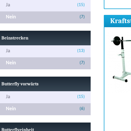
Ja
(15)
Nein
(7)
Krafts
Beinstrecken
Ja
(13)
Nein
(7)
Butterfly vorwärts
Ja
(15)
Nein
(6)
Butterflyeinheit