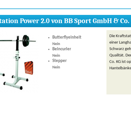
tation Power 2.0 von BB Sport GmbH & Co.
Die Kraftsta
Butterflyeinheit
einer Langha
Nein
Schwarz geh
Beincurler
Qualität. D
Nein
Stepper
Co. KG ist o
Nein
Hantelbänke