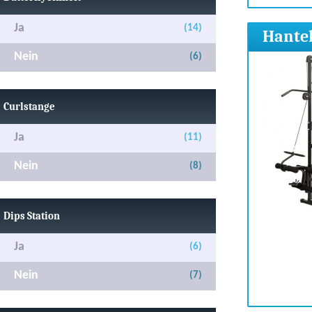
Ja
(14)
Hantel
Nein
(6)
Curlstange
Ja
(11)
Nein
(8)
Dips Station
Ja
(6)
Nein
(7)