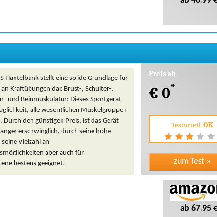
ab 40.99 
Preis ab
 Hantelbank stellt eine solide Grundlage für
*
€ 0
l an Kraftübungen dar. Brust-, Schulter-,
n- und Beinmuskulatur: Dieses Sportgerät
öglichkeit, alle wesentlichen Muskelgruppen
n. Durch den günstigen Preis, ist das Gerät
Testurteil:
OK
fänger erschwinglich, durch seine hohe
 seine Vielzahl an
öglichkeiten aber auch für
tene bestens geeignet.
ab 67.95 