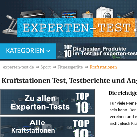
KATEGORIEN
experten-test.de
⇒
Sport
⇒
Fitnessgeräte
⇒
Kraftstationen
Kraftstationen Test, Testberichte und A
Die richtig
Für viele Mensc
sein kann. Der 
vereinen und e
nicht gleich Kr