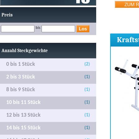
Preis
bis
Krafts
Anzahl Steckgewichte
0 bis 1 Stück
(2)
2 bis 3 Stück
(1)
8 bis 9 Stück
(1)
10 bis 11 Stück
(1)
12 bis 13 Stück
(1)
14 bis 15 Stück
(1)