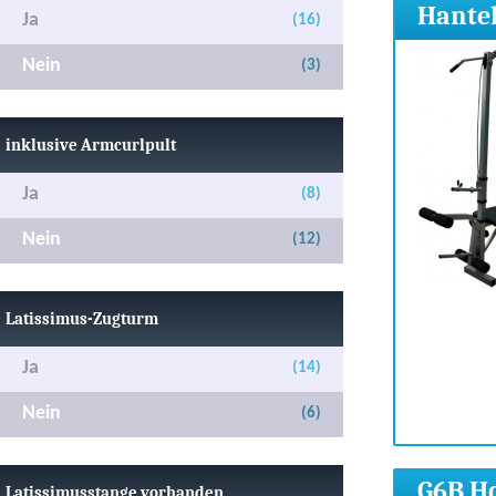
Hantel
Ja
(16)
Nein
(3)
inklusive Armcurlpult
Ja
(8)
Nein
(12)
Latissimus-Zugturm
Ja
(14)
Nein
(6)
G6B Ho
Latissimusstange vorhanden