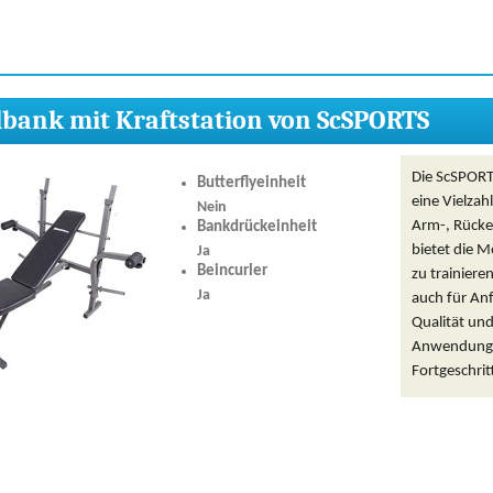
bank mit Kraftstation von ScSPORTS
Die ScSPORTS
Butterflyeinheit
eine Vielzah
Nein
Arm-, Rücke
Bankdrückeinheit
bietet die M
Ja
Beincurler
zu trainiere
Ja
auch für An
Qualität und
Anwendungsm
Fortgeschrit