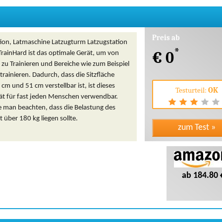
Preis ab
tion, Latmaschine Latzugturm Latzugstation
*
€ 0
TrainHard ist das optimale Gerät, um von
zu Trainieren und Bereiche wie zum Beispiel
trainieren. Dadurch, dass die Sitzfläche
cm und 51 cm verstellbar ist, ist dieses
Testurteil:
OK
rät für fast jeden Menschen verwendbar.
e man beachten, dass die Belastung des
t über 180 kg liegen sollte.
ab 184.80 