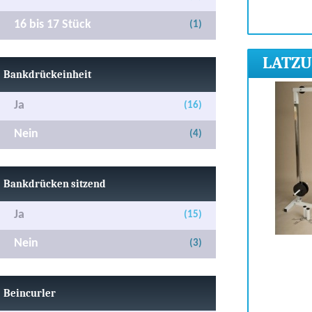
16 bis 17 Stück
(1)
LATZUG
Bankdrückeinheit
Ja
(16)
Nein
(4)
Bankdrücken sitzend
Ja
(15)
Nein
(3)
Beincurler