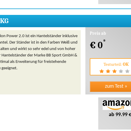
 KG
Preis ab
tion Power 2.0 ist ein Hantelständer inklusive
*
€ 0
ntel. Der Ständer ist in den Farben Weiß und
alten und wirkt so sehr edel und von hoher
er Hantelständer der Marke BB Sport GmbH &
ptimal als Erweiterung für freistehende
Testurteil:
OK
 geeignet.
ab 99.99 