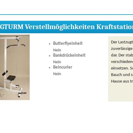
TURM Verstellmöglichkeiten Kraftstatio
Der Lastzug
Butterflyeinheit
zuverlässige
Nein
dar. Der stab
Bankdrückeinheit
verschiedene
Nein
Beincurler
einsetzen. S
Nein
Bauch und se
Hause aus tr