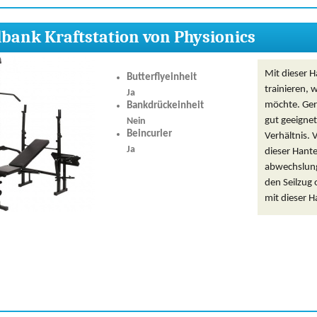
bank Kraftstation von Physionics
Mit dieser 
Butterflyeinheit
trainieren,
Ja
möchte. Gera
Bankdrückeinheit
gut geeignet.
Nein
Beincurler
Verhältnis.
Ja
dieser Hant
abwechslungs
den Seilzug 
mit dieser H