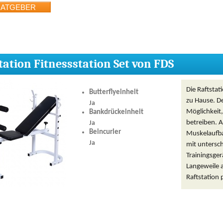
tation Fitnessstation Set von FDS
Die Raftstati
Butterflyeinheit
zu Hause. De
Ja
Möglichkeit,
Bankdrückeinheit
betreiben. 
Ja
Beincurler
Muskelaufba
Ja
mit untersc
Trainingsge
Langeweile 
Raftstation 