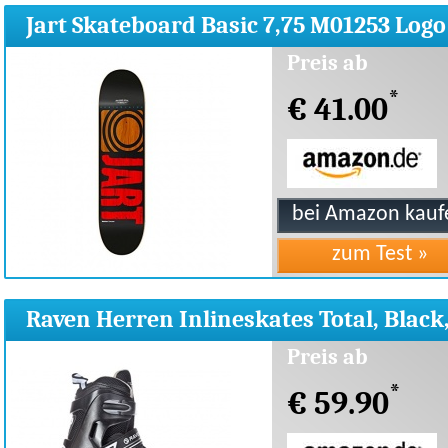
Jart Skateboard Basic 7,75 M01253 Logo
deck
Preis ab
*
€ 41.00
Raven Herren Inlineskates Total, Black,
(40-43)
Preis ab
*
€ 59.90