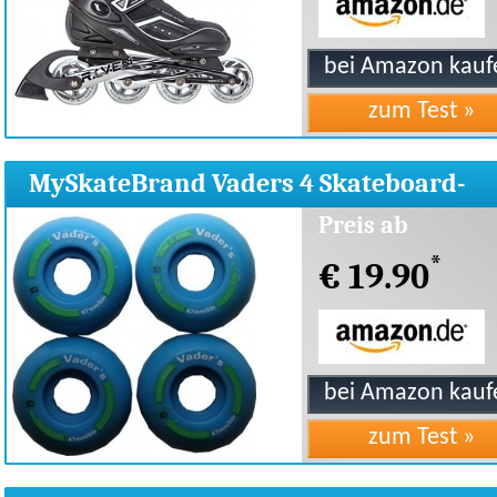
MySkateBrand Vaders 4 Skateboard-
Rollen
Preis ab
*
€ 19.90