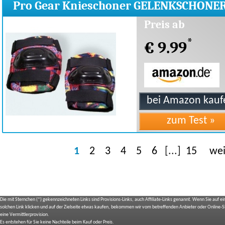
Pro Gear Knieschoner GELENKSCHONE
GRIMM 27340807
Preis ab
*
€ 9.99
1
2
3
4
5
6
[...]
15
wei
Die mit Sternchen (*) gekennzeichneten Links sind Provisions-Links, auch Affiliate-Links genannt. Wenn Sie auf e
solchen Link klicken und auf der Zielseite etwas kaufen, bekommen wir vom betreffenden Anbieter oder Online-
eine Vermittlerprovision.
Es entstehen für Sie keine Nachteile beim Kauf oder Preis.