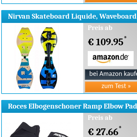
Nirvan Skateboard Liquide, Waveboard
Preis ab
*
€ 109.95
Roces Elbogenschoner Ramp Elbow Pad
Black, M
Preis ab
*
€ 27.66