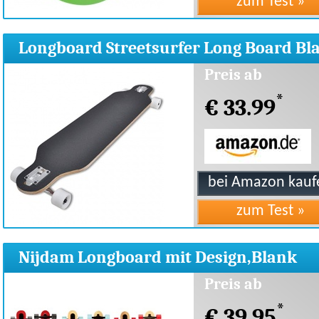
Longboard Streetsurfer Long Board Bl
von vidaXL
Preis ab
*
€ 33.99
Nijdam Longboard mit Design,Blank
Schwarz Rot, 42 zoll
Preis ab
*
€ 39.95