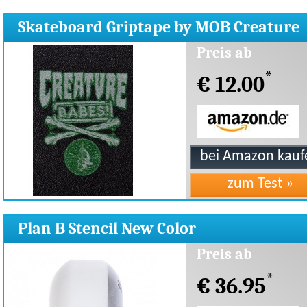
Skateboard Griptape by MOB Creature
Playing Cards 9Zoll
Preis ab
*
€ 12.00
Plan B Stencil New Color
52mm,Skateboard-Rollen
Preis ab
*
€ 36.95