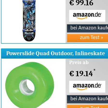
*
€ 99.16
Powerslide Quad Outdoor, Inlineskate
Rollen Grün, 58
Preis ab
*
€ 19.14