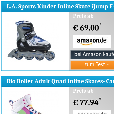
L.A. Sports Kinder Inline Skate iJump F
168 30-33
Preis ab
*
€ 69.00
Rio Roller Adult Quad Inline Skates- Ca
Preis ab
*
€ 77.94