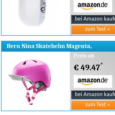
Bern Nina Skatehelm Magenta,
Small/Medium,48 - 51,5 cm
Preis ab
*
€ 49.47