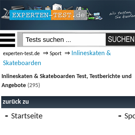
⇒
⇒
Inlineskaten &
experten-test.de
Sport
Skateboarden
Inlineskaten & Skateboarden Test, Testberichte und
Angebote
(295)
zurück zu
Startseite
Spo