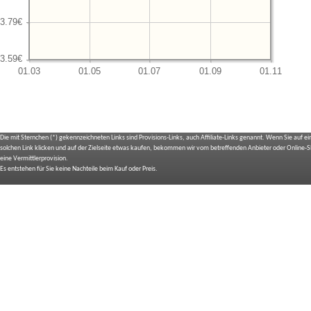
Die mit Sternchen (*) gekennzeichneten Links sind Provisions-Links, auch Affiliate-Links genannt. Wenn Sie auf e
solchen Link klicken und auf der Zielseite etwas kaufen, bekommen wir vom betreffenden Anbieter oder Online-
eine Vermittlerprovision.
Es entstehen für Sie keine Nachteile beim Kauf oder Preis.
IMPRESSUM
BILDNACHWEIS
SITEMAP
BEDIENUNGSANLEITUNGEN
TOP 10 EXPERTEN TESTS