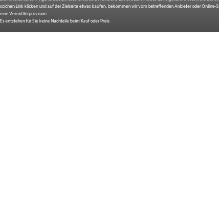
solchen Link klicken und auf der Zielseite etwas kaufen, bekommen wir vom betreffenden Anbieter oder Online-
eine Vermittlerprovision.
Es entstehen für Sie keine Nachteile beim Kauf oder Preis.
IMPRESSUM
BILDNACHWEIS
SITEMAP
BEDIENUNGSANLEITUNGEN
TOP 10 EXPERTEN TESTS