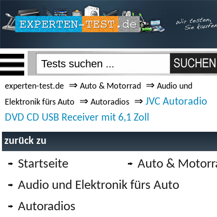
⇒
⇒
experten-test.de
Auto & Motorrad
Audio und
⇒
⇒
JVC Autoradio
Elektronik fürs Auto
Autoradios
DVD CD USB Receiver mit 6,1 Zoll
zurück zu
Startseite
Auto & Motorr
Audio und Elektronik fürs Auto
Autoradios