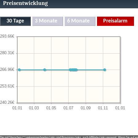
Preisentwicklung
Die mit Sternchen (*) gekennzeichneten Links sind Provisions-Links, auch Affiliate-Links genannt. Wenn Sie auf e