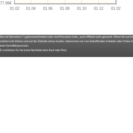
Die mit Sternchen (*) gekennzeichneten Links sind Provisions-Links, auch Affiliate-Links genannt. Wenn Sie auf e
solchen Link klicken und auf der Zielseite etwas kaufen, bekommen wir vom betreffenden Anbieter oder Online-
eine Vermittlerprovision.
Es entstehen für Sie keine Nachteile beim Kauf oder Preis.
IMPRESSUM
BILDNACHWEIS
SITEMAP
BEDIENUNGSANLEITUNGEN
TOP 10 EXPERTEN TESTS