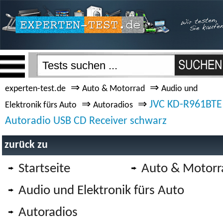
⇒
⇒
experten-test.de
Auto & Motorrad
Audio und
⇒
⇒
JVC KD-R961BTE
Elektronik fürs Auto
Autoradios
Autoradio USB CD Receiver schwarz
zurück zu
Startseite
Auto & Motorr
Audio und Elektronik fürs Auto
Autoradios