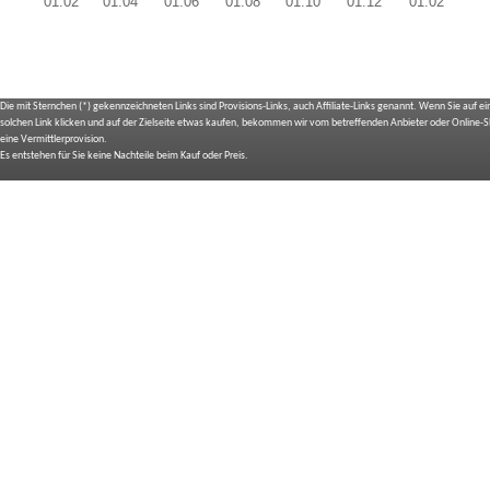
Die mit Sternchen (*) gekennzeichneten Links sind Provisions-Links, auch Affiliate-Links genannt. Wenn Sie auf e
solchen Link klicken und auf der Zielseite etwas kaufen, bekommen wir vom betreffenden Anbieter oder Online-
eine Vermittlerprovision.
Es entstehen für Sie keine Nachteile beim Kauf oder Preis.
IMPRESSUM
BILDNACHWEIS
SITEMAP
BEDIENUNGSANLEITUNGEN
TOP 10 EXPERTEN TESTS