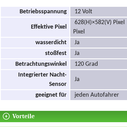
Betriebsspannung
12 Volt
628(H)×582(V) Pixel
Effektive Pixel
Pixel
wasserdicht
Ja
stoßfest
Ja
Betrachtungswinkel
120 Grad
Integrierter Nacht-
Ja
Sensor
geeignet für
jeden Autofahrer
Vorteile