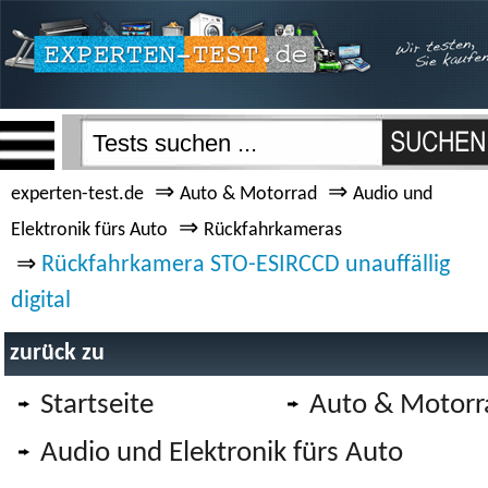
⇒
⇒
experten-test.de
Auto & Motorrad
Audio und
⇒
Elektronik fürs Auto
Rückfahrkameras
⇒
Rückfahrkamera STO-ESIRCCD unauffällig
digital
zurück zu
Startseite
Auto & Motorr
Audio und Elektronik fürs Auto