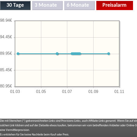
Die mit Sternchen (*) gekennzeichneten Links sind Provisions-Links, auch Affiliate-Links genannt. Wenn Sie auf e
solchen Link klicken und auf der Zielseite etwas kaufen, bekommen wir vom betreffenden Anbieter oder Online-
eine Vermittlerprovision.
Es entstehen für Sie keine Nachteile beim Kauf oder Preis.