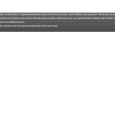
Die mit Sternchen (*) gekennzeichneten Links sind Provisions-Links, auch Affiliate-Links genannt. Wenn Sie auf e
solchen Link klicken und auf der Zielseite etwas kaufen, bekommen wir vom betreffenden Anbieter oder Online-
eine Vermittlerprovision.
Es entstehen für Sie keine Nachteile beim Kauf oder Preis.
IMPRESSUM
BILDNACHWEIS
SITEMAP
BEDIENUNGSANLEITUNGEN
TOP 10 EXPERTEN TESTS