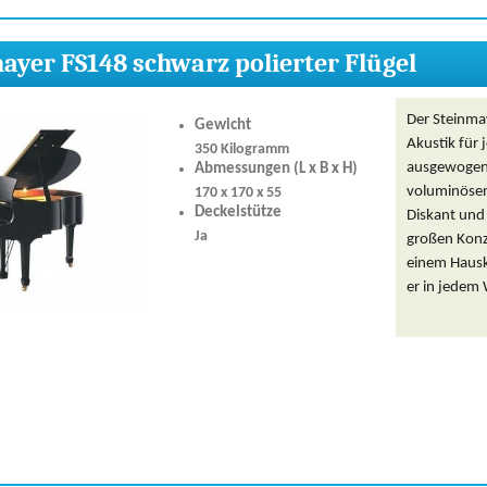
ayer FS148 schwarz polierter Flügel
Der Steinma
Gewicht
Akustik für 
350 Kilogramm
ausgewogen
Abmessungen (L x B x H)
voluminösen
170 x 170 x 55
Deckelstütze
Diskant und 
Ja
großen Konz
einem Hausk
er in jedem