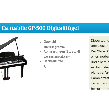
c Cantabile GP-500 Digitalflügel
Dieser wunde
Gewicht
überzeugt d
102 Kilogramm
Der Classic C
Abmessungen (L x B x H)
eines moder
92x146,5x106.5 cm
Deckelstütze
und einem b
Ja
es durch den
Piano verfü
Hammertaste
Tastaturabde
beleuchtetes