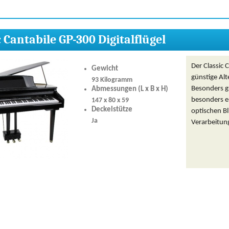
c Cantabile GP-300 Digitalflügel
Der Classic C
Gewicht
günstige Al
93 Kilogramm
Besonders gu
Abmessungen (L x B x H)
besonders e
147 x 80 x 59
Deckelstütze
optischen Bl
Ja
Verarbeitung