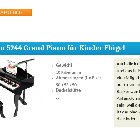
en 5244 Grand Piano für Kinder Flügel
Auch die kle
Gewicht
und das ts-i
10 Kilogramm
eine Möglich
Abmessungen (L x B x H)
auf einem I
50 x 53 x 50
Deckelstütze
Racker werde
Ja
Anfänglich 
sein, weil d
ist der niedl
die Kinder.