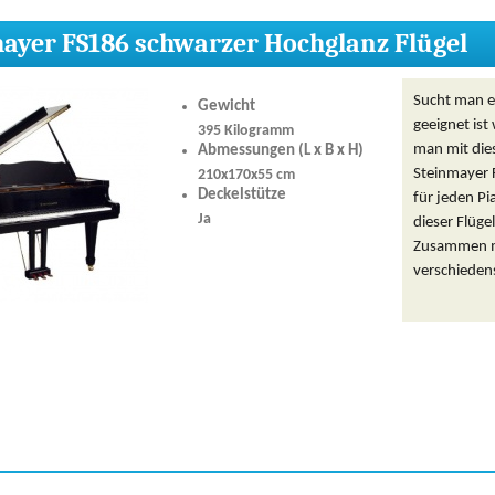
ayer FS186 schwarzer Hochglanz Flügel
Sucht man e
Gewicht
geeignet ist
395 Kilogramm
man mit dies
Abmessungen (L x B x H)
Steinmayer F
210x170x55 cm
Deckelstütze
für jeden Pi
Ja
dieser Flüge
Zusammen mi
verschiedens