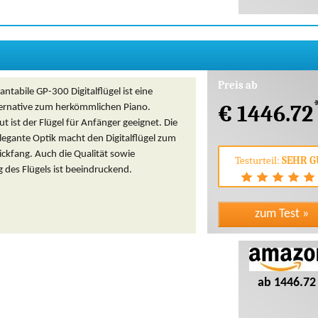
Preis ab
antabile GP-300 Digitalflügel ist eine
€ 1446.72
ternative zum herkömmlichen Piano.
t ist der Flügel für Anfänger geeignet. Die
legante Optik macht den Digitalflügel zum
ickfang. Auch die Qualität sowie
Testurteil:
SEHR G
 des Flügels ist beeindruckend.
ab 1446.72