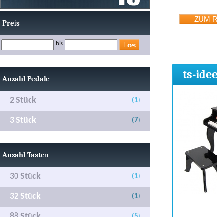
Preis
bis
ts-ide
Anzahl Pedale
2 Stück
(1)
3 Stück
(7)
Anzahl Tasten
30 Stück
(1)
32 Stück
(1)
88 Stück
(5)