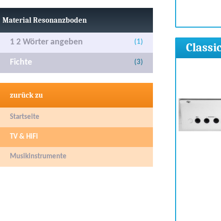
Material Resonanzboden
1 2 Wörter angeben
(1)
Classi
Fichte
(3)
zurück zu
Startseite
TV & HiFi
Musikinstrumente