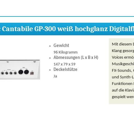
c Cantabile GP-300 weiß hochglanz Digitalf
Mit diesem D
Gewicht
Klang gesor
96 Kilogramm
Voices ermög
Abmessungen (L x B x H)
Musikgeschi
147 x 79 x 59
Deckelstütze
FX-Sounds, G
Ja
und Synth-L
Funktionen 
auf die Klav
gespielt we