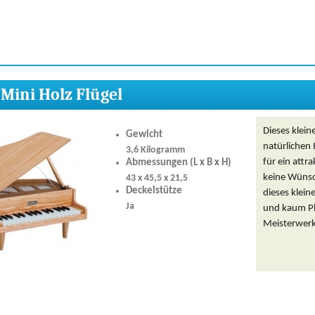
Mini Holz Flügel
Dieses klein
Gewicht
natürlichen
3,6 Kilogramm
für ein attr
Abmessungen (L x B x H)
keine Wünsch
43 x 45,5 x 21,5
Deckelstütze
dieses klei
Ja
und kaum Pl
Meisterwerk 