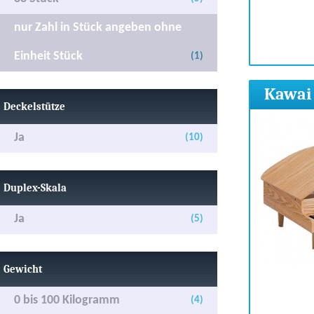
nur Zahl in Stück angeben ohne
Einheit Stück
(1)
Kawai 
Deckelstütze
Ja
(10)
Duplex-Skala
Ja
(5)
Gewicht
0 bis 100 Kilogramm
(4)