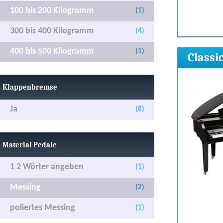
100 bis 200 Kilogramm
(1)
300 bis 400 Kilogramm
(4)
400 bis 500 Kilogramm
(1)
Classi
Klappenbremse
Ja
(8)
Material Pedale
1 2 Wörter angeben
(1)
Messing
(2)
poliertes Messing
(1)