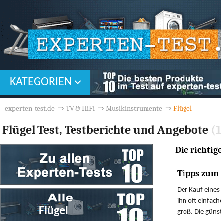
KATEGORIEN
experten-test.de
⇒
TV & HiFi
⇒
Musikinstrumente
⇒
Flügel
Flügel Test, Testberichte und Angebote
(
Die richtig
Tipps zum 
Der Kauf eines
ihn oft einfac
groß. Die güns