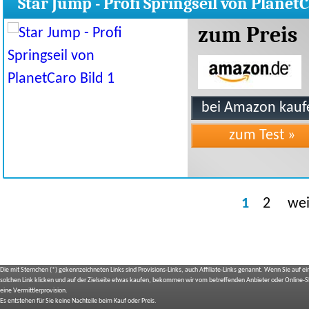
Star Jump - Profi Springseil von Planet
zum Preis
1
2
wei
Die mit Sternchen (*) gekennzeichneten Links sind Provisions-Links, auch Affiliate-Links genannt. Wenn Sie auf e
solchen Link klicken und auf der Zielseite etwas kaufen, bekommen wir vom betreffenden Anbieter oder Online-
eine Vermittlerprovision.
Es entstehen für Sie keine Nachteile beim Kauf oder Preis.