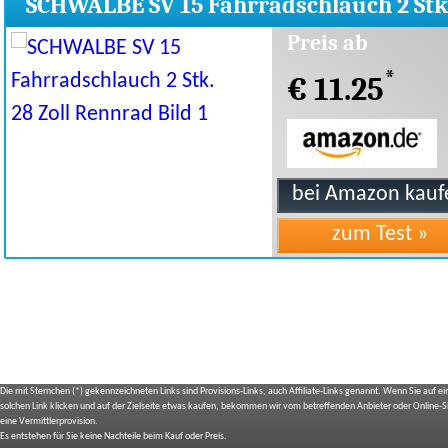
SCHWALBE SV 15 Fahrradschlauch 2 Stk
Zoll Rennrad
Preis ab
*
€ 11.25
Die mit Sternchen (*) gekennzeichneten Links sind Provisions-Links, auch Affiliate-Links genannt. Wenn Sie auf e
solchen Link klicken und auf der Zielseite etwas kaufen, bekommen wir vom betreffenden Anbieter oder Online-
eine Vermittlerprovision.
Es entstehen für Sie keine Nachteile beim Kauf oder Preis.